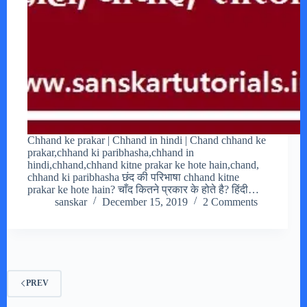
Chhand ke prakar | Chhand in hindi | Chand chhand ke
prakar,chhand ki paribhasha,chhand in
hindi,chhand,chhand kitne prakar ke hote hain,chand,
chhand ki paribhasha छंद की परिभाषा chhand kitne
prakar ke hote hain? चाँद कितने प्रकार के होते है? हिंदी…
sanskar
December 15, 2019
2 Comments
PREV