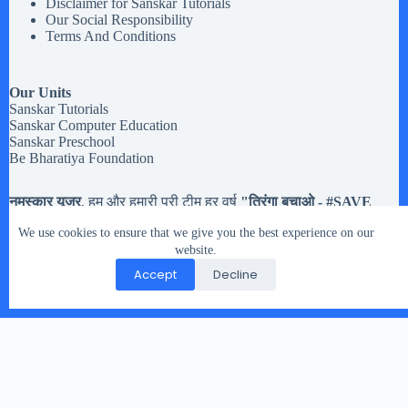
Disclaimer for Sanskar Tutorials
Our Social Responsibility
Terms And Conditions
Our Units
Sanskar Tutorials
Sanskar Computer Education
Sanskar Preschool
Be Bharatiya Foundation
नमस्कार यूजर
, हम और हमारी पूरी टीम हर वर्ष
"तिरंगा बचाओ - #
SAVE
Tiranga
" मोहिम चलते है,
अब तक हमने करीब
20,133 झंडियों
से अधिक
We use cookies to ensure that we give you the best experience on our
तिरंगे झंडे इकट्टा किये है. मतलब यह की यदि आपको
१५ अगस्त और २६
जनवरी या किसी भी राष्ट्रिय त्यौहार
website.
में इस्तेमाल होने वाले तिरंगे झंडे रास्ते
पर गिरे मिले, या आप के पास हो पर उसे संभालकर नहीं रख नहीं सकते तो
Accept
Decline
आप हमारे दिए पते पर भेज सकते है.
Copyright © 2026 - WordPress Theme by
CreativeThemes