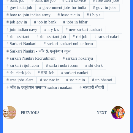
#
bank job
#
bank me job
#
civil service
#
free alert jobs
#
gov india job
#
government jobs for india
#
govt in jobs
#
how to join indian army
#
hsssc nic.in
#
i b p s
#
job gov in
#
job in bank
#
jobs in bihar
#
join indian navy
#
n y k s
#
new sarkari naukari
#
rbi assistant
#
rbi assistant job
#
rbi job
#
sarkari nakri
#
Sarkari Naukari
#
sarkari naukari online form
#
Sarkari Naukri - जॉब & एजुकेशन न्यूज़
#
sarkari Naukri Recruitment
#
sarkari nokariya
#
sarkari rijult.com
#
sarkri nokri .com
#
sbi clerk
#
sbi clerk job
#
SBI Job
#
sorkari naukri
#
sree jobs alert
#
ssc nac in
#
ssc nic.in
#
up bharati
#
जॉब & एजुकेशन समाचार sarkari naukari
#
सरकारी नौकरी
PREVIOUS
NEXT