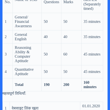
No.
Questions
Marks
(Separately
timed)
General/
1
Financial
50
50
35 minutes
Awareness
General
2
40
40
35 minutes
English
Reasoning
Ability &
3
50
60
45 minutes
Computer
Aptitude
Quantitative
4
50
50
45 minutes
Aptitude
160
Total
190
200
minutes
महत्वपूर्ण तिथियाँ:
01.01.2020
1
वेबसाइट लिंक खुला