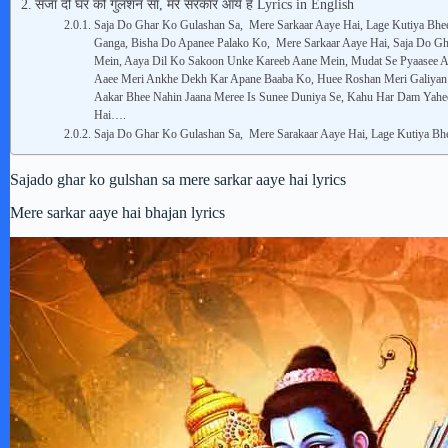
सजा दो घर को गुलशन सा, मेरे सरकार आये है Lyrics in English
Saja Do Ghar Ko Gulashan Sa, Mere Sarkaar Aaye Hai, Lage Kutiya Bh
Ganga, Bisha Do Apanee Palako Ko, Mere Sarkaar Aaye Hai, Saja Do G
Mein, Aaya Dil Ko Sakoon Unke Kareeb Aane Mein, Mudat Se Pyaasee A
Aaee Meri Ankhe Dekh Kar Apane Baaba Ko, Huee Roshan Meri Galiyan
Aakar Bhee Nahin Jaana Meree Is Sunee Duniya Se, Kahu Har Dam Yahee
Hai….
Saja Do Ghar Ko Gulashan Sa, Mere Sarakaar Aaye Hai, Lage Kutiya Bh
Sajado ghar ko gulshan sa mere sarkar aaye hai lyrics
Mere sarkar aaye hai bhajan lyrics