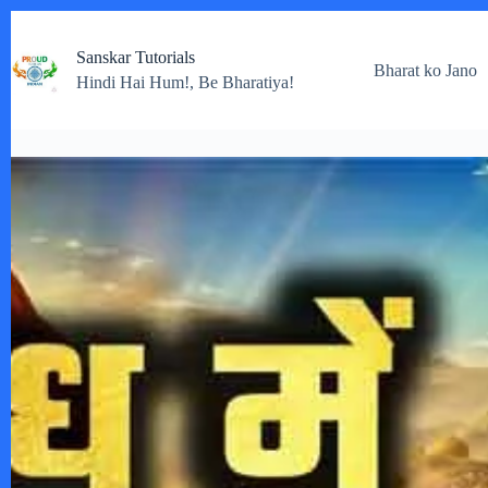
Skip
to
Sanskar Tutorials
content
Bharat ko Jano
Hindi Hai Hum!, Be Bharatiya!