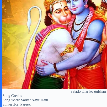
Sajado ghar ko gulshan s
Song Credits –
Song :Mere Sarkar Aaye Hain
Singer :Raj Pareek