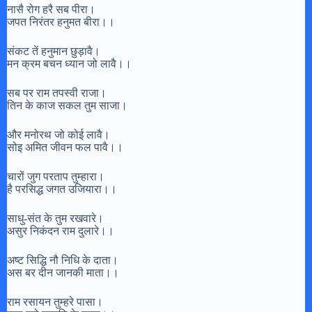
नासै रोग हरै सब पीरा।
जपत निरंतर हनुमत बीरा।।
संकट तें हनुमान छुड़ावै।
मन क्रम बचन ध्यान जो लावै।।
सब पर राम तपस्वी राजा।
तिन के काज सकल तुम साजा।
और मनोरथ जो कोई लावै।
सोइ अमित जीवन फल पावै।।
चारों जुग परताप तुम्हारा।
है परसिद्ध जगत उजियारा।।
साधु-संत के तुम रखवारे।
असुर निकंदन राम दुलारे।।
अष्ट सिद्धि नौ निधि के दाता।
अस बर दीन जानकी माता।।
राम रसायन तुम्हरे पासा।