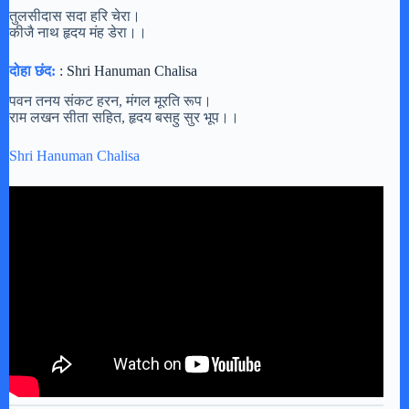
तुलसीदास सदा हरि चेरा।
कीजै नाथ हृदय मंह डेरा।।
दोहा छंद:
: Shri Hanuman Chalisa
पवन तनय संकट हरन, मंगल मूरति रूप।
राम लखन सीता सहित, हृदय बसहु सुर भूप।।
Shri Hanuman Chalisa