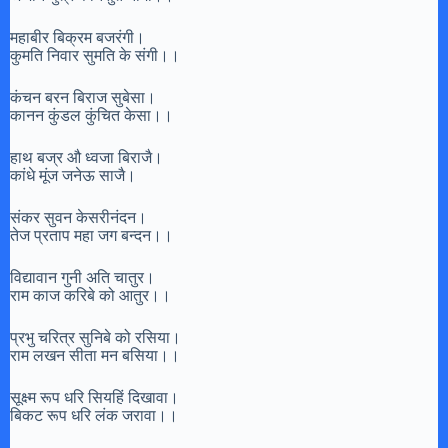
महाबीर बिक्रम बजरंगी।
कुमति निवार सुमति के संगी।।
कंचन बरन बिराज सुबेसा।
कानन कुंडल कुंचित केसा।।
हाथ बज्र औ ध्वजा बिराजै।
कांधे मूंज जनेऊ साजै।
संकर सुवन केसरीनंदन।
तेज प्रताप महा जग बन्दन।।
विद्यावान गुनी अति चातुर।
राम काज करिबे को आतुर।।
प्रभु चरित्र सुनिबे को रसिया।
राम लखन सीता मन बसिया।।
सूक्ष्म रूप धरि सियहिं दिखावा।
बिकट रूप धरि लंक जरावा।।