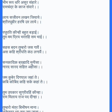
भीम रूप धरि असुर संहारे।
रामचंद्र के काज संवारे।।
लाय सजीवन लखन जियाये।
श्रीरघुबीर हरषि उर लाये।।
रघुपति कीन्ही बहुत बड़ाई।
तुम मम प्रिय भरतहि सम भाई।।
सहस बदन तुम्हरो जस गावैं।
अस कहि श्रीपति कंठ लगावैं।।
सनकादिक ब्रह्मादि मुनीसा।
नारद सारद सहित अहीसा।।
जम कुबेर दिगपाल जहां ते।
कबि कोबिद कहि सके कहां ते।।
तुम उपकार सुग्रीवहिं कीन्हा।
राम मिलाय राज पद दीन्हा।।
तुम्हरो मंत्र बिभीषन माना।
लंकेस्वर भए सब जग जाना।।