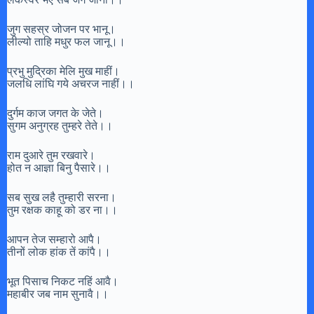
जुग सहस्र जोजन पर भानू।
लील्यो ताहि मधुर फल जानू।।
प्रभु मुद्रिका मेलि मुख माहीं।
जलधि लांघि गये अचरज नाहीं।।
दुर्गम काज जगत के जेते।
सुगम अनुग्रह तुम्हरे तेते।।
राम दुआरे तुम रखवारे।
होत न आज्ञा बिनु पैसारे।।
सब सुख लहै तुम्हारी सरना।
तुम रक्षक काहू को डर ना।।
आपन तेज सम्हारो आपै।
तीनों लोक हांक तें कांपै।।
भूत पिसाच निकट नहिं आवै।
महाबीर जब नाम सुनावै।।