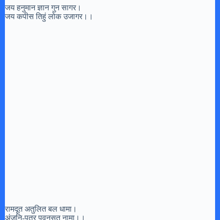
जय हनुमान ज्ञान गुन सागर।
जय कपीस तिहुं लोक उजागर।।
रामदूत अतुलित बल धामा।
अंजनि-पुत्र पवनसुत नामा।।