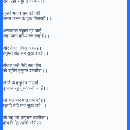
सदा रहो रघुपति के दासा।।
तुम्हरे भजन राम को पावै।
जनम-जनम के दुख बिसरावै।।
अन्तकाल रघुबर पुर जाई।
जहां जन्म हरि-भक्त कहाई।।
और देवता चित्त न धरई।
हनुमत सेइ सर्ब सुख करई।।
संकट कटै मिटै सब पीरा।
जो सुमिरै हनुमत बलबीरा।।
जै जै जै हनुमान गोसाईं।
कृपा करहु गुरुदेव की नाईं।।
जो सत बार पाठ कर कोई।
छूटहि बंदि महा सुख होई।।
जो यह पढ़ै हनुमान चालीसा।
होय सिद्धि साखी गौरीसा।।