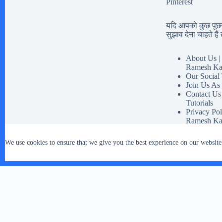
Pinterest
यदि आपको कुछ पूछना
सुझाव देना चाहते है त
About Us | 
Ramesh Ka
Our Social
Join Us As
Contact Us
Tutorials
Privacy Pol
Ramesh Ka
Disclaimer 
Our Social 
We use cookies to ensure that we give you the best experience on our website
Terms And 
Copyright © 2026 - WordPress Theme by
CreativeThemes