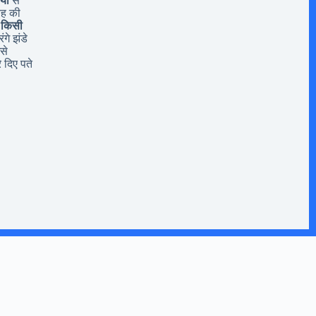
यों
से
यह की
 किसी
ंगे झंडे
से
 दिए पते