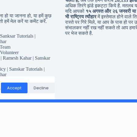
चलते है,
अब तक हमने करीब
20,133 झंडि
अधिक तिरंगे झंडे इकट्टा किये है. मतलब 
यदि आपको
१५ अगस्त और २६ जनवरी या
 हो या जानना हो, या हमें कुछ
भी राष्ट्रिय त्यौहार
में इस्तेमाल होने वाले तिर
ो हमें मेल करें या कमेंट करें.
रास्ते पर गिरे मिले, या आप के पास हो पर उ
संभालकर नहीं रख नहीं सकते तो आप हमारे
पर भेज सकते है.
Sanksar Tutorials |
har
 Team
 Volunteer
 | Ramesh Kahar | Sanskar
icy | Sanskar Tutorials |
har
for Sanskar Tutorials
Responsibility
Accept
Decline
.
Conditions