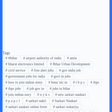
Tags
#
#bihar
#
airport authority of india
#
amin
#
bharat electronics limited
#
Bihar Urban Development
#
civil service
#
free alert jobs
#
gov india job
#
government jobs for india
#
govt in jobs
#
how to join indian army
#
hsssc nic.in
#
i b p s
#
ibps
#
ibps jobs
#
job gov in
#
jobs in bihar
#
join indian navy
#
n y k s
#
new sarkari naukari
#
p a p c l
#
sarkari nakri
#
Sarkari Naukari
#
sarkari naukari online form
#
sarkari nokariya