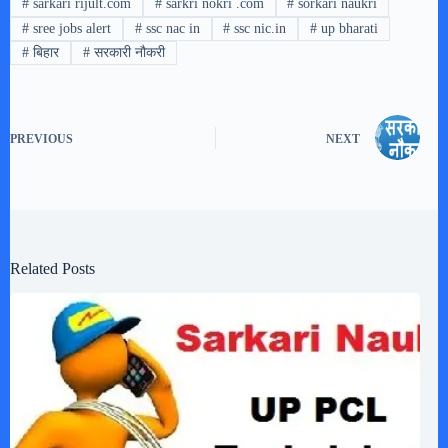
#
sarkari rijult.com
#
sarkri nokri .com
#
sorkari naukri
#
sree jobs alert
#
ssc nac in
#
ssc nic.in
#
up bharati
#
बिहार
#
सरकारी नौकरी
PREVIOUS
NEXT
Related Posts