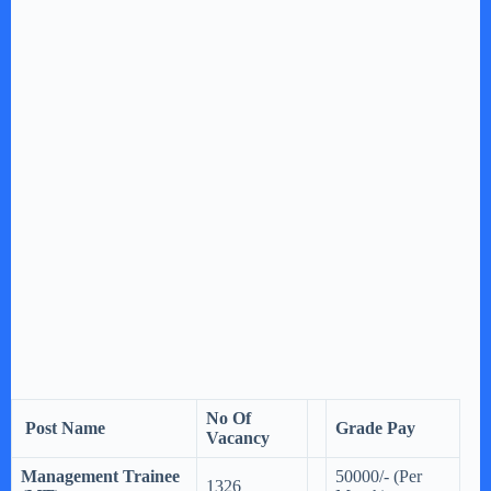
No Of
Post Name
Grade Pay
Vacancy
Management Trainee
50000/- (Per
1326