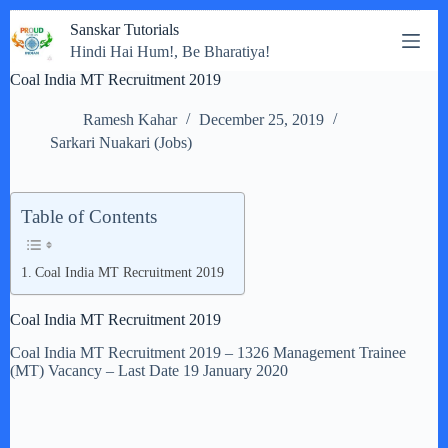
Skip
Sanskar Tutorials
to
Hindi Hai Hum!, Be Bharatiya!
content
Coal India MT Recruitment 2019
Ramesh Kahar
December 25, 2019
Sarkari Nuakari (Jobs)
Table of Contents
Coal India MT Recruitment 2019
Coal India MT Recruitment 2019
Coal India MT Recruitment 2019 – 1326 Management Trainee
(MT) Vacancy – Last Date 19 January 2020