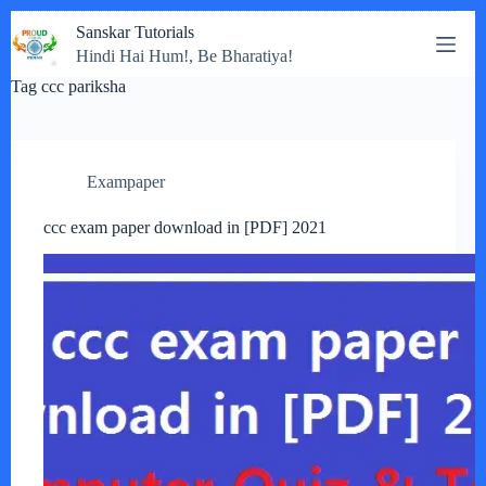
Skip
Sanskar Tutorials
to
Hindi Hai Hum!, Be Bharatiya!
content
Tag
ccc pariksha
Exampaper
ccc exam paper download in [PDF] 2021