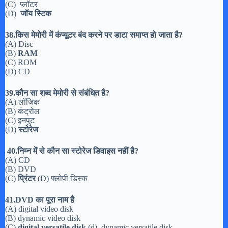
(C) प्लॉटर
(D)
जॉय स्टिक
38.किस मेमोरी में कंप्यूटर बंद करने पर डाटा समाप्त हो जाता है?
(A) Disc
(B)
RAM
(C) ROM
(D) CD
39.कौन सा शब्द मेमोरी से संबंधित है?
(A) लॉजिक
(B) कंट्रोल
(C) इनपुट
(D)
स्टोरेज
40.निम्न में से कौन सा स्टोरेज डिवाइस नहीं है?
(A) CD
(B) DVD
(C)
प्रिंटर
(D) फ्लोपी डिस्क
41.DVD का पूरा नाम है
(A) digital video disk
(B) dynamic video disk
(C)
digital versatile disk
(d). dynamic versatile disk