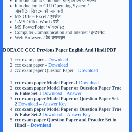
Introduction to Computer कंप्यूटर की जानकरी
Introduction to GUI Operating System /
ऑपरेटिंग सिस्टम की जानकरी
MS Office Excel / एक्सेल
1-MS Office Word / वर्ड
MS PowerPoint / पॉवरपॉइंट
Computer Communication and Internet / इन्टरनेट
Web Browsers / वेब ब्राउज़र
DOEACC CCC Previous Paper English And Hindi PDF
ccc exam paper –
Download
ccc exam paper –
Download
ccc exam paper Question Paper –
Download
ccc exam paper Model Paper -1
Download
ccc exam paper Model Paper or Question Paper True
& False Set-1
Download
–
Answer
ccc exam paper Model Paper or Question Paper Set-
2
Download
–
Answer Key
ccc exam paper Model Paper or Question Paper True
& False Set-2
Download
–
Answer Key
ccc exam paper Question Paper and Practice Set in
Hindi
–
Download