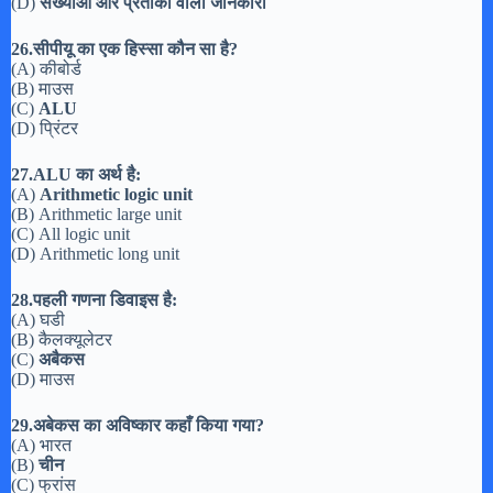
(D)
संख्याओ और प्रतीकों वाली जानकारी
26.सीपीयू का एक हिस्सा कौन सा है?
(A) कीबोर्ड
(B) माउस
(C)
ALU
(D) प्रिंटर
27.ALU का अर्थ है:
(A)
Arithmetic logic unit
(B) Arithmetic large unit
(C) All logic unit
(D) Arithmetic long unit
28.पहली गणना डिवाइस है:
(A) घडी
(B) कैलक्यूलेटर
(C)
अबैकस
(D) माउस
29.अबेकस का अविष्कार कहाँ किया गया?
(A) भारत
(B)
चीन
(C) फ्रांस