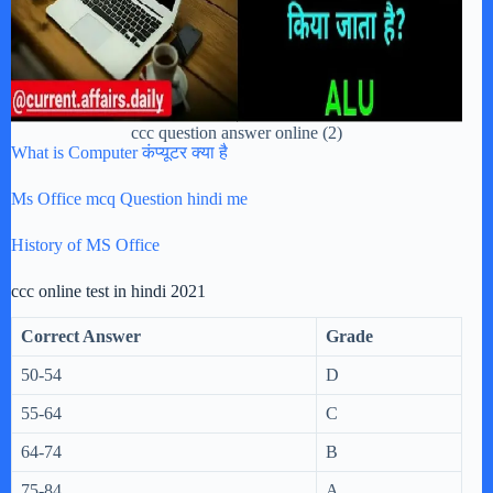
ccc question answer online (2)
What is Computer कंप्यूटर क्या है
Ms Office mcq Question hindi me
History of MS Office
ccc online test in hindi 2021
Correct Answer
Grade
50-54
D
55-64
C
64-74
B
75-84
A