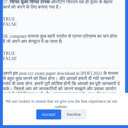
57.
सिंगल यूजर सिंगल टास्क
ऑपरेटिंग सिस्टम एक ही यूजर के बेहतर
कार्य को करने के लिए बनाया गया है।
TRUE
FALSE
58. computer वायरस कुछ बहरी स्त्रोत से प्राप्त प्रोग्रम्म का भाग होता
है जो अपने आप कंप्यूटर में आ जाता है|
TRUE
FALSE
आपने इस post ccc exam paper download in [PDF] 2021 के माध्यम
से बहुत कुछ जानने को मिला होगा। और आपको हमारी दी गयी जानकारी
पसंद भी आया होगा. हमारी पूरी कोशिश होगी कि आपको हम पूरी जानकारी दे
सके। जिससे आप को जानकारियों को जानने समझने और उसका उपयोग
करने में कोई दिक्कत न हो और आपका समय बच सके. साथ ही साथ आप
को वेबसाइट सर्च के जरिये और अधिक खोज पड़ताल करने कि जरुरत न
We use cookies to ensure that we give you the best experience on our
पड़े।
website.
Accept
Decline
यदि आपको लगता है ccc exam paper download in [PDF] 2021 इसमे
कुछ खामिया है और सुधार कि आवश्यकता है अथवा आपको अतिरिक्त इन
जानकारियों को लेकर कोई समस्या हो या कुछ और पूछना होतो आप हमें