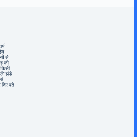
र्ष
िम
यों
से
यह की
 किसी
ंगे झंडे
से
 दिए पते