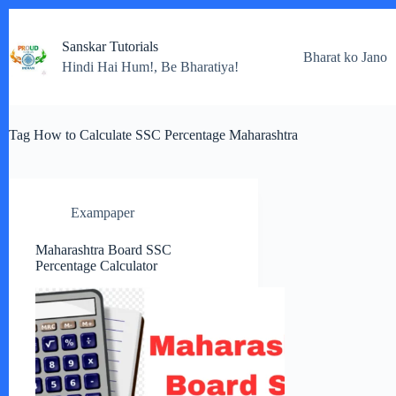
Skip
to
Sanskar Tutorials
content
Bharat ko Jano
Hindi Hai Hum!, Be Bharatiya!
Tag
How to Calculate SSC Percentage Maharashtra
Exampaper
Maharashtra Board SSC
Percentage Calculator