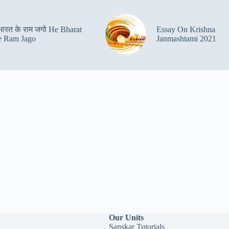
 भारत के राम जगो He Bharat
Essay On Krishna
 Ram Jago
Janmashtami 2021
Our Units
Sanskar Tutorials