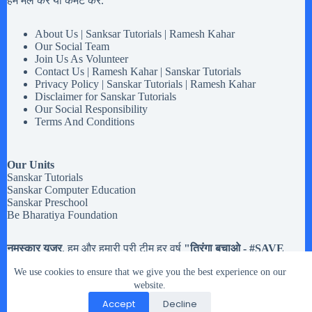
हमें मेल करें या कमेंट करें.
About Us | Sanksar Tutorials | Ramesh Kahar
Our Social Team
Join Us As Volunteer
Contact Us | Ramesh Kahar | Sanskar Tutorials
Privacy Policy | Sanskar Tutorials | Ramesh Kahar
Disclaimer for Sanskar Tutorials
Our Social Responsibility
Terms And Conditions
Our Units
Sanskar Tutorials
Sanskar Computer Education
Sanskar Preschool
Be Bharatiya Foundation
नमस्कार यूजर
, हम और हमारी पूरी टीम हर वर्ष
"तिरंगा बचाओ - #
SAVE
Tiranga
" मोहिम चलते है,
अब तक हमने करीब
20,133 झंडियों
से अधिक
We use cookies to ensure that we give you the best experience on our
तिरंगे झंडे इकट्टा किये है. मतलब यह की यदि आपको
१५ अगस्त और २६
जनवरी या किसी भी राष्ट्रिय त्यौहार
website.
में इस्तेमाल होने वाले तिरंगे झंडे रास्ते
पर गिरे मिले, या आप के पास हो पर उसे संभालकर नहीं रख नहीं सकते तो
Accept
Decline
आप हमारे दिए पते पर भेज सकते है.