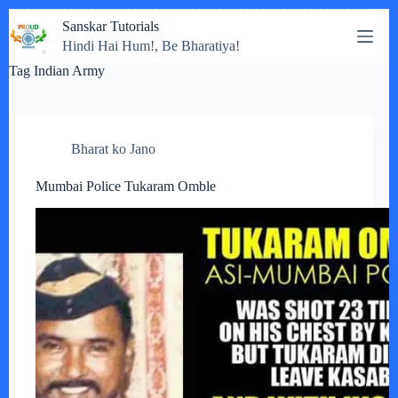
Skip
Sanskar Tutorials
to
Hindi Hai Hum!, Be Bharatiya!
content
Tag
Indian Army
Bharat ko Jano
Mumbai Police Tukaram Omble