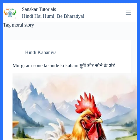
Skip
Sanskar Tutorials
to
Hindi Hai Hum!, Be Bharatiya!
content
Tag
moral story
Hindi Kahaniya
Murgi aur sone ke ande ki kahani मुर्गी और सोने के अंडे