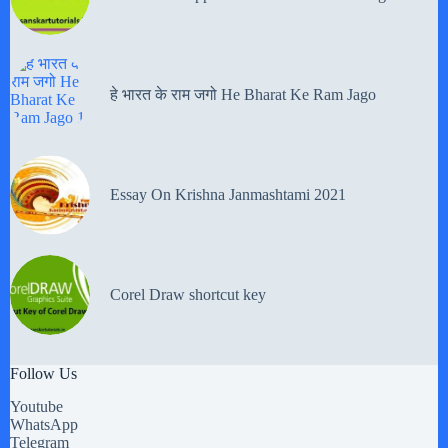
हे भारत के राम जगो He Bharat Ke Ram Jago
Essay On Krishna Janmashtami 2021
Corel Draw shortcut key
Follow Us
Youtube
WhatsApp
Telegram