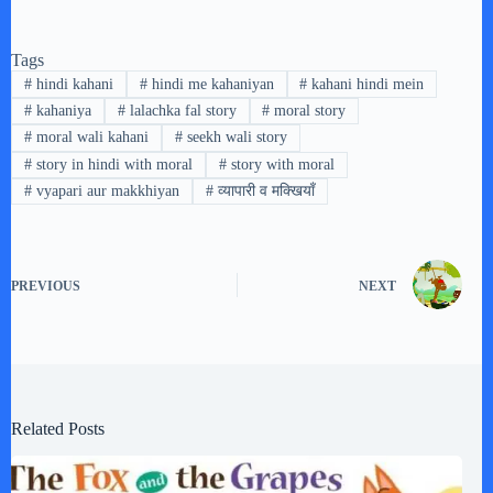
Tags
#
hindi kahani
#
hindi me kahaniyan
#
kahani hindi mein
#
kahaniya
#
lalachka fal story
#
moral story
#
moral wali kahani
#
seekh wali story
#
story in hindi with moral
#
story with moral
#
vyapari aur makkhiyan
#
व्यापारी व मक्खियाँ
PREVIOUS
NEXT
Related Posts