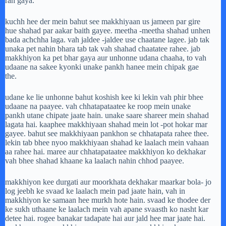
rah gaya.
kuchh hee der mein bahut see makkhiyaan us jameen par gire
hue shahad par aakar baith gayee. meetha -meetha shahad unhen
bada achchha laga. vah jaldee -jaldee use chaatane lagee. jab tak
unaka pet nahin bhara tab tak vah shahad chaatatee rahee. jab
makkhiyon ka pet bhar gaya aur unhonne udana chaaha, to vah
udaane na sakee kyonki unake pankh hanee mein chipak gae
the.
udane ke lie unhonne bahut koshish kee ki lekin vah phir bhee
udaane na paayee. vah chhatapataatee ke roop mein unake
pankh utane chipate jaate hain. unake saare shareer mein shahad
lagata hai. kaaphee makkhiyaan shahad mein lot -pot hokar mar
gayee. bahut see makkhiyaan pankhon se chhatapata rahee thee.
lekin tab bhee nyoo makkhiyaan shahad ke laalach mein vahaan
aa rahee hai. maree aur chhatapataatee makkhiyon ko dekhakar
vah bhee shahad khaane ka laalach nahin chhod paayee.
makkhiyon kee durgati aur moorkhata dekhakar maarkar bola- jo
log jeebh ke svaad ke laalach mein pad jaate hain, vah in
makkhiyon ke samaan hee murkh hote hain. svaad ke thodee der
ke sukh uthaane ke laalach mein vah apane svaasth ko nasht kar
detee hai. rogee banakar tadapate hai aur jald hee mar jaate hai.