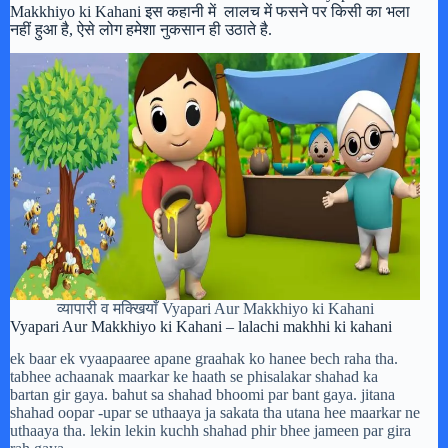
Makkhiyo ki Kahani इस कहानी में लालच में फसने पर किसी का भला
नहीं हुआ है, ऐसे लोग हमेशा नुकसान ही उठाते है.
व्यापारी व मक्खियाँ Vyapari Aur Makkhiyo ki Kahani
Vyapari Aur Makkhiyo ki Kahani – lalachi makhhi ki kahani
ek baar ek vyaapaaree apane graahak ko hanee bech raha tha.
tabhee achaanak maarkar ke haath se phisalakar shahad ka
bartan gir gaya. bahut sa shahad bhoomi par bant gaya. jitana
shahad oopar -upar se uthaaya ja sakata tha utana hee maarkar ne
uthaaya tha. lekin lekin kuchh shahad phir bhee jameen par gira