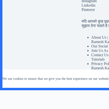
Instagram
Linkedin
Pinterest
यदि आपको कुछ पूछना
सुझाव देना चाहते है त
About Us | 
Ramesh Ka
Our Social
Join Us As
Contact Us
Tutorials
Privacy Pol
Ramesh Ka
Disclaimer 
Our Social 
We use cookies to ensure that we give you the best experience on our website
Terms And 
Copyright © 2026 - WordPress Theme by
CreativeThemes