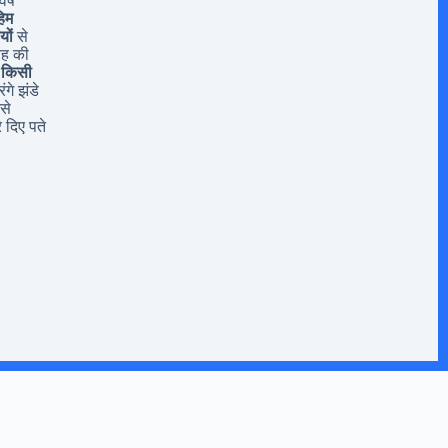
र्ष
िम
यों
से
यह की
 किसी
ंगे झंडे
से
 दिए पते