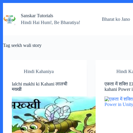
Skip
to
Sanskar Tutorials
content
Bharat ko Jano
Hindi Hai Hum!, Be Bharatiya!
Tag
seekh wali story
Hindi Kahaniya
Hindi K
lalchi makhi ki Kahani लालची
एकता में शक्ति 
मख्खी
kahani Power i