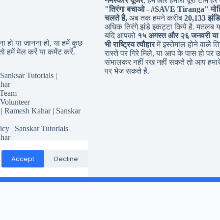
नमस्कार यूजर
, हम और हमारी पूरी टीम हर व
"तिरंगा बचाओ - #
SAVE Tiranga
" मोह
चलते है,
अब तक हमने करीब
20,133 झंडि
अधिक तिरंगे झंडे इकट्टा किये है. मतलब 
यदि आपको
१५ अगस्त और २६ जनवरी या
 हो या जानना हो, या हमें कुछ
भी राष्ट्रिय त्यौहार
में इस्तेमाल होने वाले तिर
ो हमें मेल करें या कमेंट करें.
रास्ते पर गिरे मिले, या आप के पास हो पर उ
संभालकर नहीं रख नहीं सकते तो आप हमारे
पर भेज सकते है.
Sanksar Tutorials |
har
 Team
 Volunteer
 | Ramesh Kahar | Sanskar
icy | Sanskar Tutorials |
har
for Sanskar Tutorials
Responsibility
Accept
Decline
.
Conditions