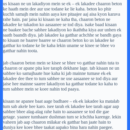
us kisaan ne un lakadiyon mein se ek – ek lakadee chaaron beton
ke haath mein dee aur use todane ke lie kaha. beton ko phir
kuchh samajh mein nahin aaya kee pitaajee aaj aisa kyon karava
rahe hain. par jaisa ki kisaan ne kaha tha, chaaron beton ne
lakadee ke tukadon ko aasaanee se tod diya. isake baad kisaan
ne baakee bache sabhee lakadiyon ko ikaththa kiya aur unhen ek
saath baandh diya. jab lakadee ka gatthar achchhe se bandh gaya
to kisaan ne baaree baaree se chaaron beton ko us lakadee ke
gatthar ko todane ke lie kaha lekin uname se kisee se bhee vo
gatthar nahin toota.
jab chaaron beton mein se kisee se bhee vo gatthar nahin tuta to
chaaron or apane pita kee taraph dekhane lage. tab kisaan ne un
sabhee ko samajhaate hue kaha ki jab mainne tumase ek-ek
lakadee dee thee to tum sabhee ne use aasaanee se tod diya aur
jaise hee mainne saaree lakadiyon ka gatthar todane ko kaha to
tum sabhee mein se koee nahin tod paaya.
kisaan ne apanee baat aage badhaee – ek-ek lakadee ka matalab
tum sab akele hee karo. isee tarah ek lakadee kee tarah agar aap
sabhee bhee alag-alag rahe hain to aasaanee se tod die gae
getage. yaanee tumhaare dushman tum se ichchha karenge. lekin
vaheen jab aap chaaron milakar ek gatthar ban jaate hain to
duniya kee koee bhee taakat aapako bina hara nahin paegee.