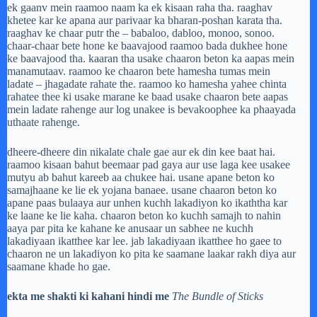
ek gaanv mein raamoo naam ka ek kisaan raha tha. raaghav
khetee kar ke apana aur parivaar ka bharan-poshan karata tha.
raaghav ke chaar putr the – babaloo, dabloo, monoo, sonoo.
chaar-chaar bete hone ke baavajood raamoo bada dukhee hone
ke baavajood tha. kaaran tha usake chaaron beton ka aapas mein
manamutaav. raamoo ke chaaron bete hamesha tumas mein
ladate – jhagadate rahate the. raamoo ko hamesha yahee chinta
rahatee thee ki usake marane ke baad usake chaaron bete aapas
mein ladate rahenge aur log unakee is bevakoophee ka phaayada
uthaate rahenge.
dheere-dheere din nikalate chale gae aur ek din kee baat hai.
raamoo kisaan bahut beemaar pad gaya aur use laga kee usakee
mutyu ab bahut kareeb aa chukee hai. usane apane beton ko
samajhaane ke lie ek yojana banaee. usane chaaron beton ko
apane paas bulaaya aur unhen kuchh lakadiyon ko ikaththa kar
ke laane ke lie kaha. chaaron beton ko kuchh samajh to nahin
aaya par pita ke kahane ke anusaar un sabhee ne kuchh
lakadiyaan ikatthee kar lee. jab lakadiyaan ikatthee ho gaee to
chaaron ne un lakadiyon ko pita ke saamane laakar rakh diya aur
saamane khade ho gae.
ekta me shakti ki kahani hindi me
The Bundle of Sticks