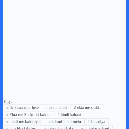
Tags
#
ek kisan char bete
#
ekta me bal
#
ekta me shakti
#
Ekta me Shakti ki kahani
#
hindi kahani
#
hindi me kahaniyan
#
kahani hindi mein
#
kahaniya
#
lalachka fal story
#
lomadi aur bakri
#
majedar kahani