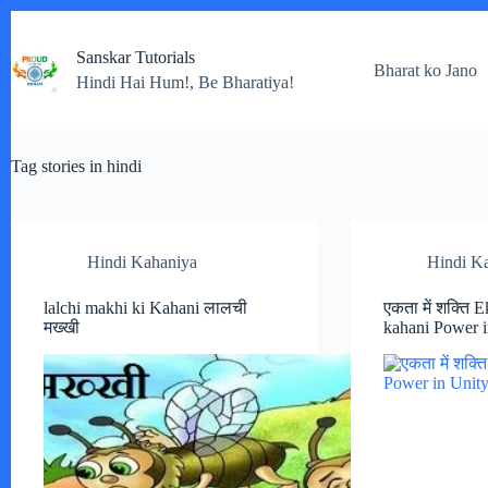
Skip
to
Sanskar Tutorials
content
Bharat ko Jano
Hindi Hai Hum!, Be Bharatiya!
Tag
stories in hindi
Hindi Kahaniya
Hindi K
lalchi makhi ki Kahani लालची
एकता में शक्ति 
मख्खी
kahani Power i