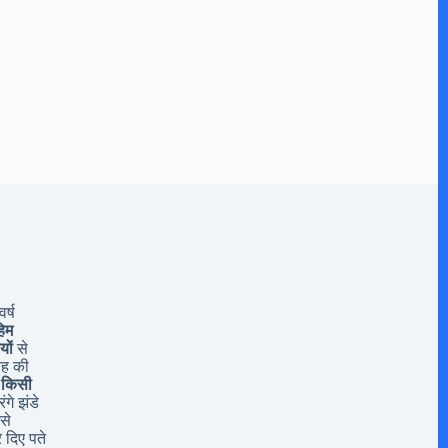
र्ष
िम
यों
से
यह की
 किसी
ंगे झंडे
से
 दिए पते