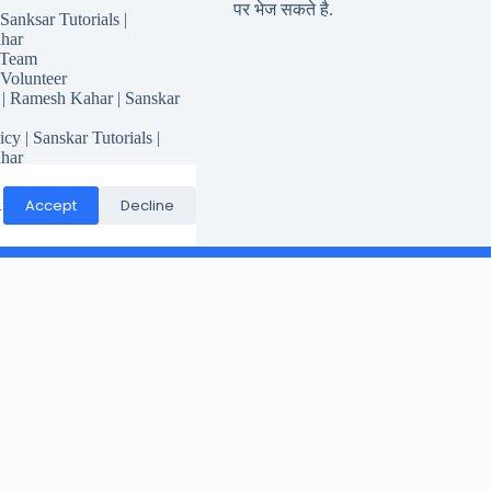
पर भेज सकते है.
Sanksar Tutorials |
har
 Team
 Volunteer
 | Ramesh Kahar | Sanskar
icy | Sanskar Tutorials |
har
for Sanskar Tutorials
Responsibility
Accept
Decline
.
Conditions