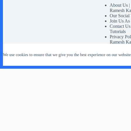
About Us | 
Ramesh Ka
Our Social
Join Us As
Contact Us
Tutorials
Privacy Pol
Ramesh Ka
Disclaimer 
Our Social 
We use cookies to ensure that we give you the best experience on our website
Terms And 
Copyright © 2026 - WordPress Theme by
CreativeThemes