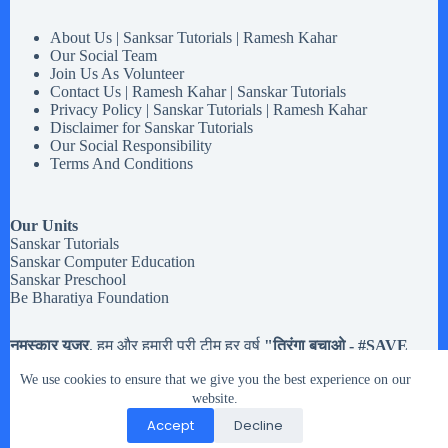
About Us | Sanksar Tutorials | Ramesh Kahar
Our Social Team
Join Us As Volunteer
Contact Us | Ramesh Kahar | Sanskar Tutorials
Privacy Policy | Sanskar Tutorials | Ramesh Kahar
Disclaimer for Sanskar Tutorials
Our Social Responsibility
Terms And Conditions
Our Units
Sanskar Tutorials
Sanskar Computer Education
Sanskar Preschool
Be Bharatiya Foundation
नमस्कार यूजर
, हम और हमारी पूरी टीम हर वर्ष
"तिरंगा बचाओ - #
SAVE
Tiranga
" मोहिम चलते है,
अब तक हमने करीब
20,133 झंडियों
से अधिक
We use cookies to ensure that we give you the best experience on our
तिरंगे झंडे इकट्टा किये है. मतलब यह की यदि आपको
१५ अगस्त और २६
जनवरी या किसी भी राष्ट्रिय त्यौहार
website.
में इस्तेमाल होने वाले तिरंगे झंडे रास्ते
पर गिरे मिले, या आप के पास हो पर उसे संभालकर नहीं रख नहीं सकते तो
Accept
Decline
आप हमारे दिए पते पर भेज सकते है.