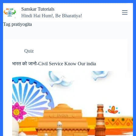
Skip
Sanskar Tutorials
to
Hindi Hai Hum!, Be Bharatiya!
content
Tag
pratiyogita
Quiz
भारत को जानो-Civil Service Know Our india