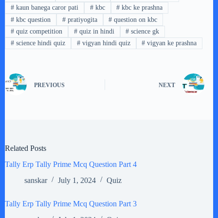
#
kaun banega caror pati
#
kbc
#
kbc ke prashna
#
kbc question
#
pratiyogita
#
question on kbc
#
quiz competition
#
quiz in hindi
#
science gk
#
science hindi quiz
#
vigyan hindi quiz
#
vigyan ke prashna
PREVIOUS
NEXT
Related Posts
Tally Erp Tally Prime Mcq Question Part 4
sanskar
July 1, 2024
Quiz
Tally Erp Tally Prime Mcq Question Part 3