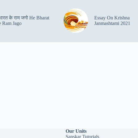
 भारत के राम जगो He Bharat
Essay On Krishna
 Ram Jago
Janmashtami 2021
Our Units
Sanskar Tutorials