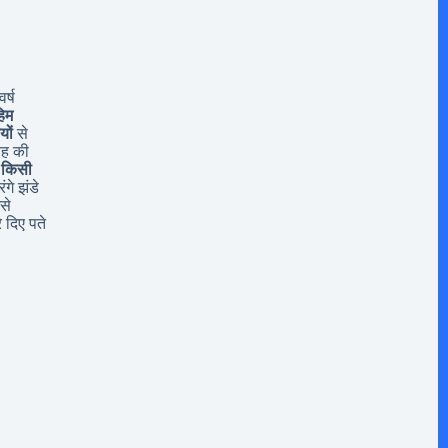
र्ष
िम
यों
से
यह की
 किसी
ंगे झंडे
से
 दिए पते