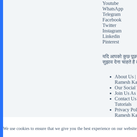
Youtube
WhatsApp
Telegram
Facebook
Twitter
Instagram
Linkedin
Pinterest
यदि आपको कुछ पूछना
सुझाव देना चाहते है त
About Us | 
Ramesh Ka
Our Social
Join Us As
Contact Us
Tutorials
Privacy Pol
Ramesh Ka
Disclaimer 
Our Social 
We use cookies to ensure that we give you the best experience on our website
Terms And 