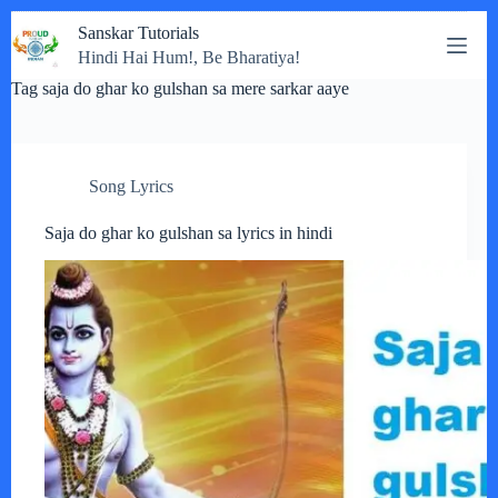
Skip
Sanskar Tutorials
to
Hindi Hai Hum!, Be Bharatiya!
content
Tag
saja do ghar ko gulshan sa mere sarkar aaye
Song Lyrics
Saja do ghar ko gulshan sa lyrics in hindi