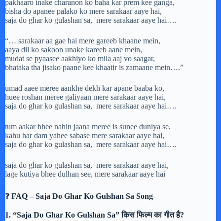
pakhaaro inake charanon ko baha kar prem kee ganga,
bisha do apanee palako ko mere sarakaar aaye hai,
saja do ghar ko gulashan sa, mere sarakaar aaye hai….
“… sarakaar aa gae hai mere gareeb khaane mein,
aaya dil ko sakoon unake kareeb aane mein,
mudat se pyaasee aakhiyo ko mila aaj vo saagar,
bhataka tha jisako paane kee khaatir is zamaane mein….”
umad aaee meree aankhe dekh kar apane baaba ko,
huee roshan meree galiyaan mere sarakaar aaye hai,
saja do ghar ko gulashan sa, mere sarakaar aaye hai….
tum aakar bhee nahin jaana meree is sunee duniya se,
kahu har dam yahee sabase mere sarakaar aaye hai,
saja do ghar ko gulashan sa, mere sarakaar aaye hai….
saja do ghar ko gulashan sa, mere sarakaar aaye hai,
lage kutiya bhee dulhan see, mere sarakaar aaye hai
❓
FAQ – Saja Do Ghar Ko Gulshan Sa Song
1. “Saja Do Ghar Ko Gulshan Sa” किस फिल्म का गीत है?