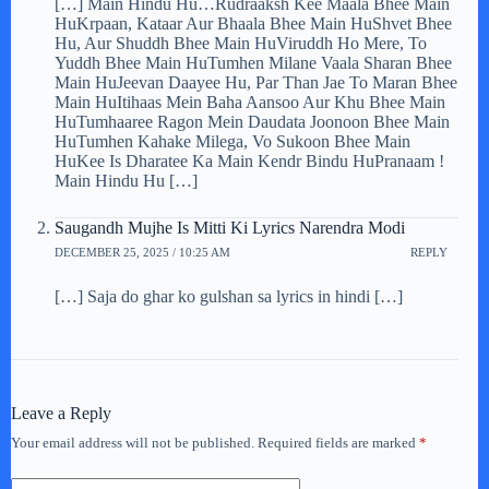
[…] Main Hindu Hu…Rudraaksh Kee Maala Bhee Main
HuKrpaan, Kataar Aur Bhaala Bhee Main HuShvet Bhee
Hu, Aur Shuddh Bhee Main HuViruddh Ho Mere, To
Yuddh Bhee Main HuTumhen Milane Vaala Sharan Bhee
Main HuJeevan Daayee Hu, Par Than Jae To Maran Bhee
Main HuItihaas Mein Baha Aansoo Aur Khu Bhee Main
HuTumhaaree Ragon Mein Daudata Joonoon Bhee Main
HuTumhen Kahake Milega, Vo Sukoon Bhee Main
HuKee Is Dharatee Ka Main Kendr Bindu HuPranaam !
Main Hindu Hu […]
Saugandh Mujhe Is Mitti Ki Lyrics Narendra Modi
DECEMBER 25, 2025 / 10:25 AM
REPLY
[…] Saja do ghar ko gulshan sa lyrics in hindi […]
Leave a Reply
Your email address will not be published.
Required fields are marked
*