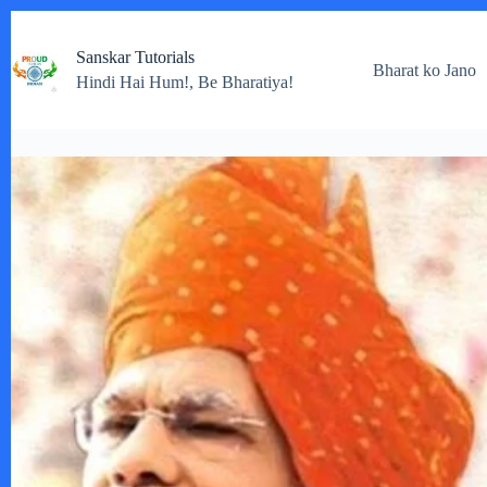
Skip
to
Sanskar Tutorials
content
Bharat ko Jano
Hindi Hai Hum!, Be Bharatiya!