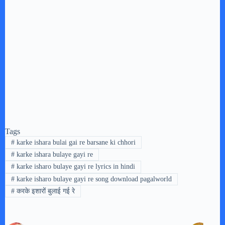
Tags
#
karke ishara bulai gai re barsane ki chhori
#
karke ishara bulaye gayi re
#
karke isharo bulaye gayi re lyrics in hindi
#
karke isharo bulaye gayi re song download pagalworld
#
करके इशारों बुलाई गई रे