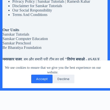
Privacy Policy | Sanskar Tutorials | Ramesh Kahar
Disclaimer for Sanskar Tutorials
Our Social Responsibility
Terms And Conditions
Our Units
Sanskar Tutorials
Sanskar Computer Education
Sanskar Preschool
Be Bharatiya Foundation
नमस्कार यूजर
, हम और हमारी पूरी टीम हर वर्ष
"तिरंगा बचाओ - #
SAVE
Tiranga
" मोहिम चलते है,
अब तक हमने करीब
20,133 झंडियों
से अधिक
We use cookies to ensure that we give you the best experience on our
तिरंगे झंडे इकट्टा किये है. मतलब यह की यदि आपको
१५ अगस्त और २६
जनवरी या किसी भी राष्ट्रिय त्यौहार
website.
में इस्तेमाल होने वाले तिरंगे झंडे रास्ते
पर गिरे मिले, या आप के पास हो पर उसे संभालकर नहीं रख नहीं सकते तो
Accept
Decline
आप हमारे दिए पते पर भेज सकते है.
Copyright © 2026 - WordPress Theme by
CreativeThemes