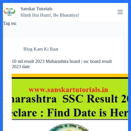
Skip
Sanskar Tutorials
to
Hindi Hai Hum!, Be Bharatiya!
content
Tag
ssc
Blog Kam Ki Baat
10 std result 2023 Maharashtra board | ssc board result
2023 date