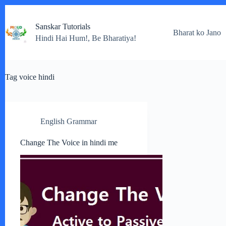
Skip
to
Sanskar Tutorials
content
Bharat ko Jano
Hindi Hai Hum!, Be Bharatiya!
Tag
voice hindi
English Grammar
Change The Voice in hindi me