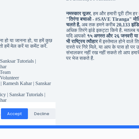
नमस्कार यूजर
, हम और हमारी पूरी टीम हर व
"तिरंगा बचाओ - #
SAVE Tiranga
" मोह
चलते है,
अब तक हमने करीब
20,133 झंडि
अधिक तिरंगे झंडे इकट्टा किये है. मतलब 
यदि आपको
१५ अगस्त और २६ जनवरी या
 हो या जानना हो, या हमें कुछ
भी राष्ट्रिय त्यौहार
में इस्तेमाल होने वाले तिर
ो हमें मेल करें या कमेंट करें.
रास्ते पर गिरे मिले, या आप के पास हो पर उ
संभालकर नहीं रख नहीं सकते तो आप हमारे
पर भेज सकते है.
Sanksar Tutorials |
har
 Team
 Volunteer
 | Ramesh Kahar | Sanskar
icy | Sanskar Tutorials |
har
for Sanskar Tutorials
Responsibility
Accept
Decline
.
Conditions