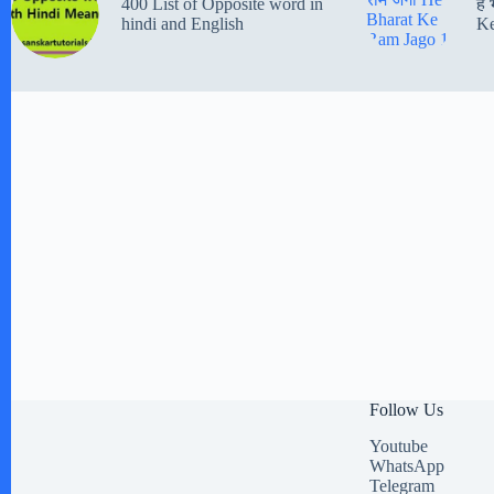
400 List of Opposite word in
हे
hindi and English
Ke
Follow Us
Youtube
WhatsApp
Telegram