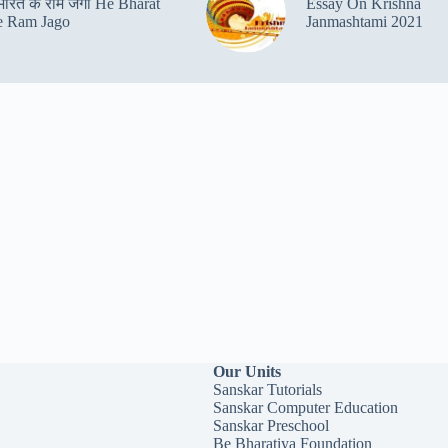
 भारत के राम जगो He Bharat
Essay On Krishna
 Ram Jago
Janmashtami 2021
Our Units
Sanskar Tutorials
Sanskar Computer Education
Sanskar Preschool
Be Bharatiya Foundation