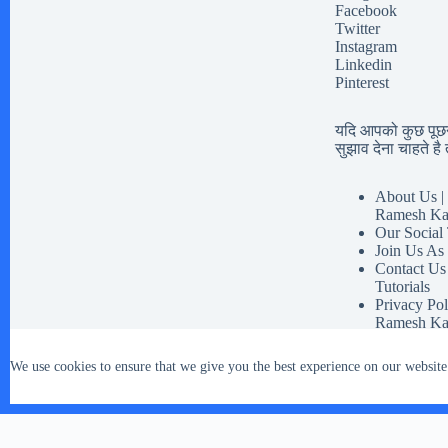
Facebook
Twitter
Instagram
Linkedin
Pinterest
यदि आपको कुछ पूछना
सुझाव देना चाहते है त
About Us | 
Ramesh Ka
Our Social
Join Us As
Contact Us
Tutorials
Privacy Pol
Ramesh Ka
Disclaimer 
Our Social 
We use cookies to ensure that we give you the best experience on our website
Terms And 
Copyright © 2026 - WordPress Theme by
CreativeThemes