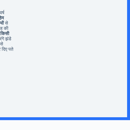
र्ष
िम
यों
से
यह की
 किसी
ंगे झंडे
से
 दिए पते