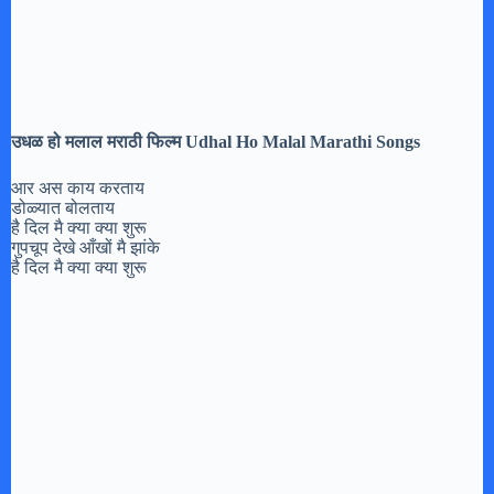
उधळ हो मलाल मराठी फिल्म Udhal Ho Malal Marathi Songs
आर अस काय करताय
डोळ्यात बोलताय
है दिल मै क्या क्या शुरू
गुपचूप देखे आँखों मै झांके
है दिल मै क्या क्या शुरू