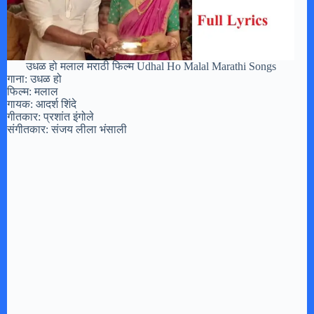
उधळ हो मलाल मराठी फिल्म Udhal Ho Malal Marathi Songs
गाना: उधळ हो
फिल्म: मलाल
गायक: आदर्श शिंदे
गीतकार: प्रशांत इंगोले
संगीतकार: संजय लीला भंसाली