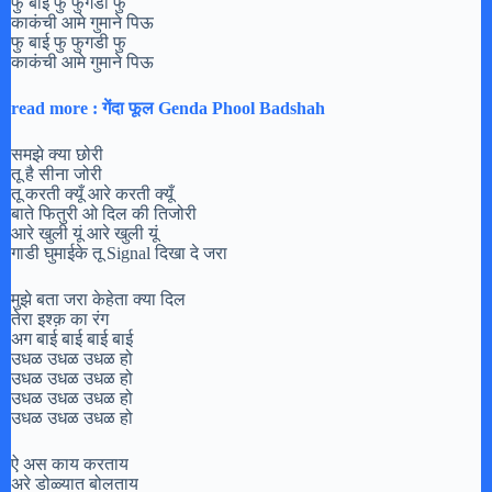
फु बाई फु फुगडी फु
काकंची आमे गुमाने पिऊ
फु बाई फु फुगडी फु
काकंची आमे गुमाने पिऊ
read more : गेंदा फूल Genda Phool Badshah
समझे क्या छोरी
तू है सीना जोरी
तू करती क्यूँ आरे करती क्यूँ
बाते फितुरी ओ दिल की तिजोरी
आरे खुली यूं आरे खुली यूं
गाडी घुमाईके तू Signal दिखा दे जरा
मुझे बता जरा केहेता क्या दिल
तेरा इश्क़ का रंग
अग बाई बाई बाई बाई
उधळ उधळ उधळ हो
उधळ उधळ उधळ हो
उधळ उधळ उधळ हो
उधळ उधळ उधळ हो
ऐ अस काय करताय
अरे डोळ्यात बोलताय