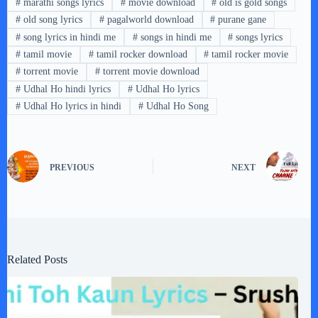
#
marathi songs lyrics
#
movie download
#
old is gold songs
#
old song lyrics
#
pagalworld download
#
purane gane
#
song lyrics in hindi me
#
songs in hindi me
#
songs lyrics
#
tamil movie
#
tamil rocker download
#
tamil rocker movie
#
torrent movie
#
torrent movie download
#
Udhal Ho hindi lyrics
#
Udhal Ho lyrics
#
Udhal Ho lyrics in hindi
#
Udhal Ho Song
PREVIOUS
NEXT
Related Posts