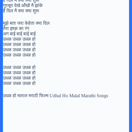
है दिल मै क्या क्या शुरू
गुपचूप देखे आँखों मै झांके
है दिल मै क्या क्या शुरू
मुझे बता जरा केहेता क्या दिल
तेरा इश्क़ का रंग
अग बाई बाई बाई बाई
उधळ उधळ उधळ हो
उधळ उधळ उधळ हो
उधळ उधळ उधळ हो
उधळ उधळ उधळ हो
उधळ उधळ उधळ हो
उधळ उधळ उधळ हो
उधळ उधळ उधळ हो
उधळ उधळ उधळ हो
उधळ हो मलाल मराठी फिल्म Udhal Ho Malal Marathi Songs