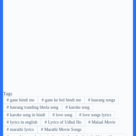
Tags
#
gane hindi me
#
gane ke bol hindi me
#
hasrang songs
#
hasrang tranding bhola song
#
karoke song
#
karoke song in hindi
#
love song
#
love songs lyrics
#
lyrics in english
#
Lyrics of Udhal Ho
#
Malaal Movie
#
marathi lyrics
#
Marathi Movie Songs