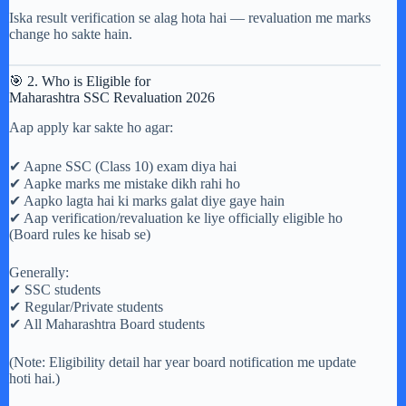
Iska result verification se alag hota hai — revaluation me marks
change ho sakte hain.
🎯 2. Who is Eligible for
Maharashtra SSC Revaluation 2026
Aap apply kar sakte ho agar:
✔ Aapne SSC (Class 10) exam diya hai
✔ Aapke marks me mistake dikh rahi ho
✔ Aapko lagta hai ki marks galat diye gaye hain
✔ Aap verification/revaluation ke liye officially eligible ho
(Board rules ke hisab se)
Generally:
✔ SSC students
✔ Regular/Private students
✔ All Maharashtra Board students
(Note: Eligibility detail har year board notification me update
hoti hai.)