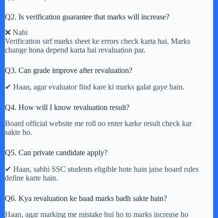
Q2. Is verification guarantee that marks will increase?
❌ Nahi
Verification sirf marks sheet ke errors check karta hai. Marks
change hona depend karta hai revaluation par.
Q3. Can grade improve after revaluation?
✔ Haan, agar evaluator find kare ki marks galat gaye hain.
Q4. How will I know revaluation result?
Board official website me roll no enter karke result check kar
sakte ho.
Q5. Can private candidate apply?
✔ Haan, sabhi SSC students eligible hote hain jaise board rules
define karte hain.
Q6. Kya revaluation ke baad marks badh sakte hain?
Haan, agar marking me mistake hui ho to marks increase ho