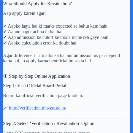
Who Should Apply for Revaluation?
Aap apply karein agar:
✔ Aapko lagta hai ki marks expected se bahut kam hain
✔ Aapne paper achha likha tha
✔ Aap admission ke cutoff ke thoda niche reh gaye hain
✔ Aapko calculation error ka doubt hai
Agar difference 1–2 marks ka hai aur admission us par depend
karta hai, to apply karna beneficial ho sakta hai.
🎯 Step-by-Step Online Application
Step 1: Visit Official Board Portal
Board ka official verification page kholein:
🔗
http://verification.mh-ssc.ac.in/
Step 2: Select ‘Verification / Revaluation’ Option