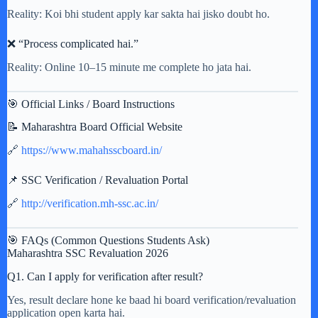
Reality: Koi bhi student apply kar sakta hai jisko doubt ho.
❌ “Process complicated hai.”
Reality: Online 10–15 minute me complete ho jata hai.
🎯 Official Links / Board Instructions
📝 Maharashtra Board Official Website
🔗
https://www.mahahsscboard.in/
📌 SSC Verification / Revaluation Portal
🔗
http://verification.mh-ssc.ac.in/
🎯 FAQs (Common Questions Students Ask)
Maharashtra SSC Revaluation 2026
Q1. Can I apply for verification after result?
Yes, result declare hone ke baad hi board verification/revaluation
application open karta hai.