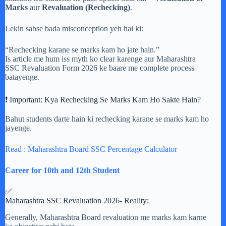
Marks
aur
Revaluation (Rechecking)
.
Lekin sabse bada misconception yeh hai ki:
“Rechecking karane se marks kam ho jate hain.”
Is article me hum iss myth ko clear karenge aur Maharashtra
SSC Revaluation Form 2026 ke baare me complete process
batayenge.
❗ Important: Kya Rechecking Se Marks Kam Ho Sakte Hain?
Bahut students darte hain ki rechecking karane se marks kam ho
jayenge.
Read : Maharashtra Board SSC Percentage Calculator
Career for 10th and 12th Student
✅
Maharashtra SSC Revaluation 2026- Reality:
Generally, Maharashtra Board revaluation me marks kam karne