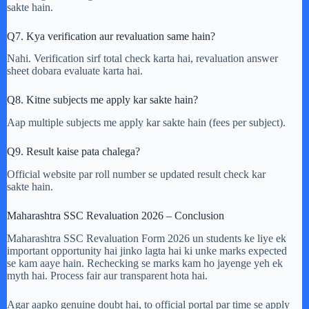
sakte hain.
Q7. Kya verification aur revaluation same hain?
Nahi. Verification sirf total check karta hai, revaluation answer
sheet dobara evaluate karta hai.
Q8. Kitne subjects me apply kar sakte hain?
Aap multiple subjects me apply kar sakte hain (fees per subject).
Q9. Result kaise pata chalega?
Official website par roll number se updated result check kar
sakte hain.
Maharashtra SSC Revaluation 2026 – Conclusion
Maharashtra SSC Revaluation Form 2026 un students ke liye ek
important opportunity hai jinko lagta hai ki unke marks expected
se kam aaye hain. Rechecking se marks kam ho jayenge yeh ek
myth hai. Process fair aur transparent hota hai.
Agar aapko genuine doubt hai, to official portal par time se apply