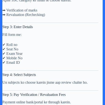
Apne SSC category ke hisab se choose karein:
➡ Verification of marks
➡ Revaluation (Rechecking)
Step 3: Enter Details
Fill form me:
✔ Roll no
✔ Seat No
✔ Exam Year
✔ Mobile No
✔ Email ID
Step 4: Select Subjects
Un subjects ko choose karein jisme aap review chahte ho.
Step 5: Pay Verification / Revaluation Fees
Payment online bank/portal ke through karein.