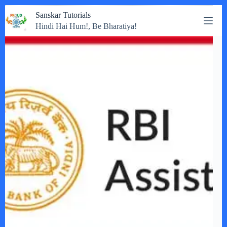
Skip
Sanskar Tutorials
to
Hindi Hai Hum!, Be Bharatiya!
content