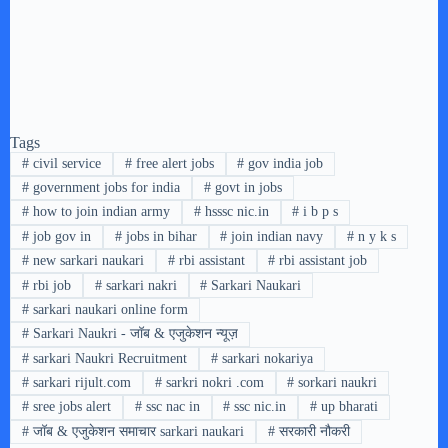
Tags
#
civil service
#
free alert jobs
#
gov india job
#
government jobs for india
#
govt in jobs
#
how to join indian army
#
hsssc nic.in
#
i b p s
#
job gov in
#
jobs in bihar
#
join indian navy
#
n y k s
#
new sarkari naukari
#
rbi assistant
#
rbi assistant job
#
rbi job
#
sarkari nakri
#
Sarkari Naukari
#
sarkari naukari online form
#
Sarkari Naukri - जॉब & एजुकेशन न्यूज़
#
sarkari Naukri Recruitment
#
sarkari nokariya
#
sarkari rijult.com
#
sarkri nokri .com
#
sorkari naukri
#
sree jobs alert
#
ssc nac in
#
ssc nic.in
#
up bharati
#
जॉब & एजुकेशन समाचार sarkari naukari
#
सरकारी नौकरी