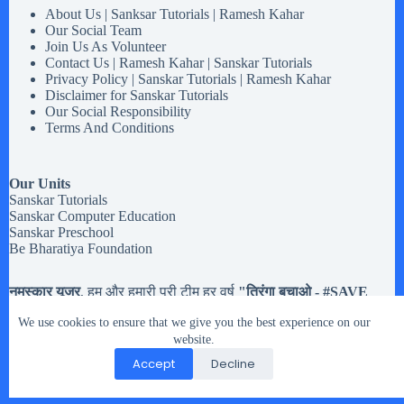
About Us | Sanksar Tutorials | Ramesh Kahar
Our Social Team
Join Us As Volunteer
Contact Us | Ramesh Kahar | Sanskar Tutorials
Privacy Policy | Sanskar Tutorials | Ramesh Kahar
Disclaimer for Sanskar Tutorials
Our Social Responsibility
Terms And Conditions
Our Units
Sanskar Tutorials
Sanskar Computer Education
Sanskar Preschool
Be Bharatiya Foundation
नमस्कार यूजर
, हम और हमारी पूरी टीम हर वर्ष
"तिरंगा बचाओ - #
SAVE
Tiranga
" मोहिम चलते है,
अब तक हमने करीब
20,133 झंडियों
से अधिक
We use cookies to ensure that we give you the best experience on our
तिरंगे झंडे इकट्टा किये है. मतलब यह की यदि आपको
१५ अगस्त और २६
जनवरी या किसी भी राष्ट्रिय त्यौहार
website.
में इस्तेमाल होने वाले तिरंगे झंडे रास्ते
पर गिरे मिले, या आप के पास हो पर उसे संभालकर नहीं रख नहीं सकते तो
Accept
Decline
आप हमारे दिए पते पर भेज सकते है.
Copyright © 2026 - WordPress Theme by
CreativeThemes