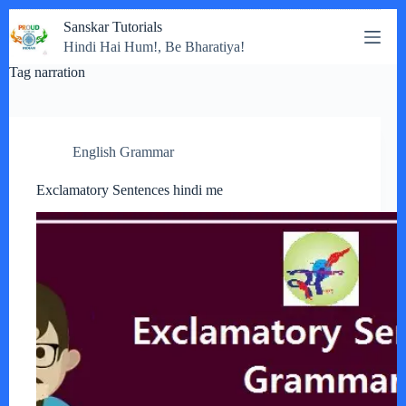
Skip
Sanskar Tutorials
to
Hindi Hai Hum!, Be Bharatiya!
content
Tag
narration
English Grammar
Exclamatory Sentences hindi me