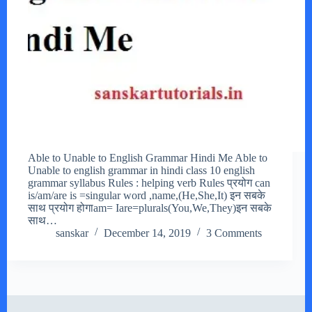
Able to Unable to English Grammar Hindi Me Able to
Unable to english grammar in hindi class 10 english
grammar syllabus Rules : helping verb Rules प्रयोग can
is/am/are is =singular word ,name,(He,She,It) इन सबके
साथ प्रयोग होगाam= Iare=plurals(You,We,They)इन सबके
साथ…
sanskar
December 14, 2019
3 Comments