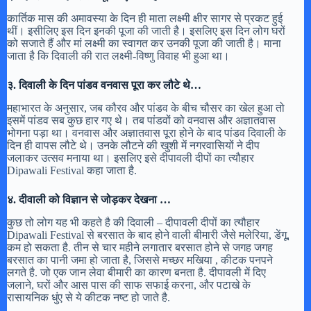
कार्तिक मास की अमावस्या के दिन ही माता लक्ष्मी क्षीर सागर से प्रकट हुई
थीं। इसीलिए इस दिन इनकी पूजा की जाती है। इसलिए इस दिन लोग घरों
को सजाते हैं और मां लक्ष्मी का स्वागत कर उनकी पूजा की जाती है। माना
जाता है कि दिवाली की रात लक्ष्मी-विष्णु विवाह भी हुआ था।
३. दिवाली के दिन पांडव वनवास पूरा कर लौटे थे…
महाभारत के अनुसार, जब कौरव और पांडव के बीच चौसर का खेल हुआ तो
इसमें पांडव सब कुछ हार गए थे। तब पांडवों को वनवास और अज्ञातवास
भोगना पड़ा था। वनवास और अज्ञातवास पूरा होने के बाद पांडव दिवाली के
दिन ही वापस लौटे थे। उनके लौटने की खुशी में नगरवासियों ने दीप
जलाकर उत्सव मनाया था। इसलिए इसे दीपावली दीपों का त्यौहार
Dipawali Festival कहा जाता है.
४. दीवाली को विज्ञान से जोड़कर देखना …
कुछ तो लोग यह भी कहते है की दिवाली – दीपावली दीपों का त्यौहार
Dipawali Festival से बरसात के बाद होने वाली बीमारी जैसे मलेरिया, डेंगू,
कम हो सकता है. तीन से चार महीने लगातार बरसात होने से जगह जगह
बरसात का पानी जमा हो जाता है, जिससे मच्छर मखिया , कीटक पनपने
लगते है. जो एक जान लेवा बीमारी का कारण बनता है. दीपावली में दिए
जलाने, घरों और आस पास की साफ सफाई करना, और पटाखे के
रासायनिक धुंए से ये कीटक नष्ट हो जाते है.