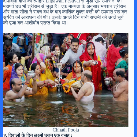
दीपावली दीपों का त्यौहार Dipawali Festival से जुड़ा सूर्य उपासना का
महापर्व छठ भी श्रीराम से जुड़ा है। एक मान्यता के अनुसार भगवान श्रीराम
और माता सीता ने रावण वध के बाद कार्तिक शुक्ल षष्ठी को उपवास रख कर
सूर्यदेव की आराधना की थी। इसके अगले दिन यानी सप्तमी को उगते सूर्य
की पूजा कर आशीर्वाद प्राप्त किया था।
Chhath Pooja
२. दिवाली के दिन लक्ष्मी पूजन एक वजह :