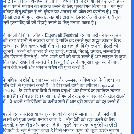
लौटने वाले दिन, अयोध्या के लोगों ने अपने घरों और मार्गों को बड़े उत्साह के
साथ अपने भगवान का स्वागत करने के लिए प्रकाशित किया था। यह एक
पवित्र हिंदू त्यौहार है जो बुरेपन पर अच्छाई की जीत का प्रतीक है। यह
सिखों द्वारा भी मुगल सम्राट जहांगीर द्वारा ग्वालियर जेल से अपने 6 वें गुरु,
श्री हरगोबिंद जी की रिहाई मनाने के लिए मनाया जाता है।
दीपावली दीपों का त्यौहार Dipawali Festival दिन बाजारों को एक दुल्हन
की तरह रोशनी से सजाया जाता है ताकि वह इससे एक अद्भुत त्यौहार दिख
सके। इस दिन बाजार बड़ी भीड़ से भरा होता है, विशेष रूप से मीठाई की
दुकानें। बच्चों को बाजार से नए कपड़े, पटाखे, मिठाई, उपहार, मोमबत्तियां
और खिलौने मिलते हैं। लोग अपने घरों को साफ करते हैं और त्योहार के कुछ
दिन पहले रोशनी से सजाते हैं। हिन्दू कैलेंडर के अनुसार सूर्यास्त के बाद
लोग देवी लक्ष्मी और भगवान गणेश की पूजा करते हैं।
वे अधिक आशीर्वाद, स्वास्थ्य, धन और उज्जवल भविष्य पाने के लिए भगवान
और देवी से प्रार्थना करते हैं। वे दीपावली दीपों का त्यौहार Dipawali
Festival के सभी पांच दिनों में खाद्य पदार्थों और मिठाई के स्वादिष्ट व्यंजन
बनाते हैं। लोग इस दिन पासा, कार्ड गेम और कई अन्य प्रकार के खेल खेलते
हैं। वे अच्छी गतिविधियों के करीब आते हैं और बुरी आदतों को दूर करते हैं।
पहले दिन धनतेरस या धन्त्ररावदाशी के रूप में जाना जाता है जिसे देवी
लक्ष्मी की पूजा करके मनाया जाता है। लोग देवी को खुश करने के लिए
आरती, भक्ति गीत और मंत्र गाते हैं। दूसरे दिन नरका चतुर्दशी या छोटी
दिवाली के रूप में जाना जाता है जिसे भगवान कृष्ण की पूजा करके मनाया