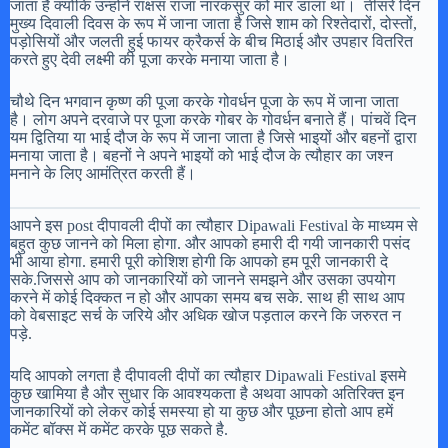
जाता है क्योंकि उन्होंने राक्षस राजा नारकसुर को मार डाला था। तीसरे दिन
मुख्य दिवाली दिवस के रूप में जाना जाता है जिसे शाम को रिश्तेदारों, दोस्तों,
पड़ोसियों और जलती हुई फायर क्रैकर्स के बीच मिठाई और उपहार वितरित
करते हुए देवी लक्ष्मी की पूजा करके मनाया जाता है।
चौथे दिन भगवान कृष्ण की पूजा करके गोवर्धन पूजा के रूप में जाना जाता
है। लोग अपने दरवाजे पर पूजा करके गोबर के गोवर्धन बनाते हैं। पांचवें दिन
यम द्वितिया या भाई दौज के रूप में जाना जाता है जिसे भाइयों और बहनों द्वारा
मनाया जाता है। बहनों ने अपने भाइयों को भाई दौज के त्यौहार का जश्न
मनाने के लिए आमंत्रित करती हैं।
आपने इस post दीपावली दीपों का त्यौहार Dipawali Festival के माध्यम से
बहुत कुछ जानने को मिला होगा. और आपको हमारी दी गयी जानकारी पसंद
भी आया होगा. हमारी पूरी कोशिश होगी कि आपको हम पूरी जानकारी दे
सके.जिससे आप को जानकारियों को जानने समझने और उसका उपयोग
करने में कोई दिक्कत न हो और आपका समय बच सके. साथ ही साथ आप
को वेबसाइट सर्च के जरिये और अधिक खोज पड़ताल करने कि जरुरत न
पड़े.
यदि आपको लगता है दीपावली दीपों का त्यौहार Dipawali Festival इसमे
कुछ खामिया है और सुधार कि आवश्यकता है अथवा आपको अतिरिक्त इन
जानकारियों को लेकर कोई समस्या हो या कुछ और पूछना होतो आप हमें
कमेंट बॉक्स में कमेंट करके पूछ सकते है.