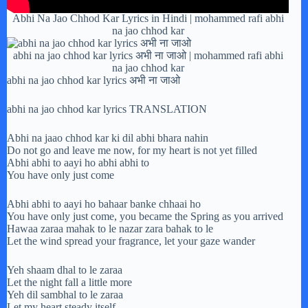
Abhi Na Jao Chhod Kar Lyrics in Hindi | mohammed rafi abhi
na jao chhod kar
abhi na jao chhod kar lyrics अभी ना जाओ | mohammed rafi abhi
na jao chhod kar
abhi na jao chhod kar lyrics अभी ना जाओ
abhi na jao chhod kar lyrics TRANSLATION
Abhi na jaao chhod kar ki dil abhi bhara nahin
Do not go and leave me now, for my heart is not yet filled
Abhi abhi to aayi ho abhi abhi to
You have only just come
Abhi abhi to aayi ho bahaar banke chhaai ho
You have only just come, you became the Spring as you arrived
Hawaa zaraa mahak to le nazar zara bahak to le
Let the wind spread your fragrance, let your gaze wander
Yeh shaam dhal to le zaraa
Let the night fall a little more
Yeh dil sambhal to le zaraa
Let my heart steady itself