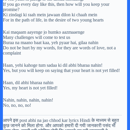
If you go every day like this, then how will you keep your
promise?
Ki zindagi ki raah mein jawaan dilon ki chaah mein
For in the path of life, in the desire of two young hearts
Kai maqaam aayenge jo humko aazmaaenge
Many challenges will come to test us
Buraa na maano baat kaa, yeh pyaar hai, gilaa nahin
Do not be hurt by my words, for they are words of love, not a
complaint
Haan, yehi kahoge tum sadaa ki dil abhi bharaa nahin!
Yes, but you will keep on saying that your heart is not yet filled!
Haan, dil abhi bharaa nahin
Yes, my heart is not yet filled!
Nahin, nahin, nahin, nahin!
No, no, no, no!
आपने इस post abhi na jao chhod kar lyrics Hindi के माध्यम से बहुत
कुछ जानने को मिला होगा. और आपको हमारी दी गयी जानकारी पसंद भी