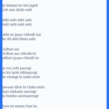
jo khatam ho kisi jageh
yeh aisa silsila nahi
abhi nahi abhi nahi
nahi nahi nahi nahi
abhi na jaayo chhodh kar
ke dil abhi bhara nahi
Adhuri aas
Adhuri aas chhodh ke
adhuri pyaas chhodh ke
jo roz yuhi jaayogi
to kis tarah nibhaayogi
ke zindagi ki raaha mein
jawaan dilon ki chaha mein
kayi makaam aayenge
jo humko aazmaayenge
bura na maano baat ka