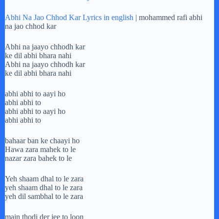
Abhi Na Jao Chhod Kar Lyrics in english
| mohammed rafi abhi
na jao chhod kar
Abhi na jaayo chhodh kar
ke dil abhi bhara nahi
Abhi na jaayo chhodh kar
ke dil abhi bhara nahi
abhi abhi to aayi ho
abhi abhi to
abhi abhi to aayi ho
abhi abhi to
bahaar ban ke chaayi ho
Hawa zara mahek to le
nazar zara bahek to le
Yeh shaam dhal to le zara
yeh shaam dhal to le zara
yeh dil sambhal to le zara
main thodi der jee to loon