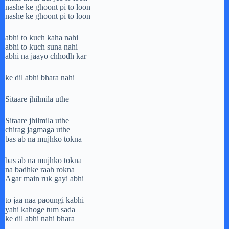
nashe ke ghoont pi to loon
nashe ke ghoont pi to loon
abhi to kuch kaha nahi
abhi to kuch suna nahi
abhi na jaayo chhodh kar
ke dil abhi bhara nahi
Sitaare jhilmila uthe
Sitaare jhilmila uthe
chirag jagmaga uthe
bas ab na mujhko tokna
bas ab na mujhko tokna
na badhke raah rokna
Agar main ruk gayi abhi
to jaa naa paoungi kabhi
yahi kahoge tum sada
ke dil abhi nahi bhara