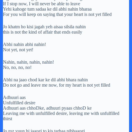
If I stop now, I will never be able to leave
Yehi kahoge tum sadaa ke dil abhi nahin bharaa
For you will keep on saying that your heart is not yet filled
Jo khatm ho kisi jagah yeh aisaa silsila nahin
this is not the kind of affair that ends easily
Abhi nahin abhi nahin!
Not yet, not yet!
Nahin, nahin, nahin, nahin!
No, no, no, no!
Abhi na jaao chod kar ke dil abhi bhara nahin
Do not go and leave me now, for my heart is not yet filled
Adhuuri aas
Unfulfilled desire
Adhuuri aas chhoDke, adhuuri pyaas chhoD ke
Leaving me with unfulfilled desire, leaving me with unfulfilled
thirst
Jo roz yuun hi jaaogi to kis tarhaa nibhaaogi