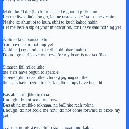
Main thoDi der ji to luun nashe ke ghuunt pi to luun
Let me live a little longer, let me taste a sip of your intoxication
Nashe ke ghunt pi to luun, abhi to kuch kahaa nahin
Let me taste a sip of your intoxication, for I have said nothing yet
Abhi to kuch sunaa nahin
You have heard nothing yet
Abhi na jaao chod kar ke dil abhi bhara nahin
Do not go and leave me now, for my heart is not yet filled
Sitaaren jhil milaa uthe
the stars have begun to sparkle
Sitaaren jhil milaa uthe, chiraag jagmagaa uthe
the stars have begun to sparkle, the lamps have been lit
Bas ab na mujhko toknaa
Enough, do not scold me now
Bas ab na mujhko toknaaa, na baDhke raah rokna
Enough, do not scold me now, do not come forward to block my
path
Agar main ruk gayi abhi to jaa na paauungi kabhi