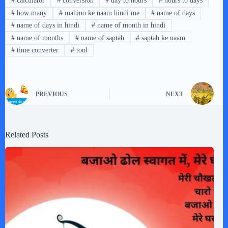
#
calculator
#
conversion
#
day to hours
#
hours to days
#
how many
#
mahino ke naam hindi me
#
name of days
#
name of days in hindi
#
name of month in hindi
#
name of months
#
name of saptah
#
saptah ke naam
#
time converter
#
tool
PREVIOUS
NEXT
Related Posts