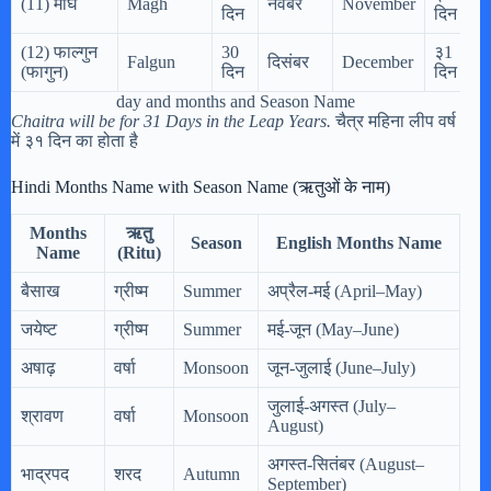
(11) माघ
Magh
नवंबर
November
दिन
दिन
(12) फाल्गुन
30
३1
Falgun
दिसंबर
December
(फागुन)
दिन
दिन
day and months and Season Name
Chaitra will be for 31 Days in the Leap Years.
चैत्र महिना लीप वर्ष
में ३१ दिन का होता है
Hindi Months Name with Season Name (ऋतुओं के नाम)
Months
ऋतु
Season
English Months Name
Name
(Ritu)
बैसाख
ग्रीष्म
Summer
अप्रैल-मई (April–May)
जयेष्ट
ग्रीष्म
Summer
मई-जून (May–June)
अषाढ़
वर्षा
Monsoon
जून-जुलाई (June–July)
जुलाई-अगस्त (July–
श्रावण
वर्षा
Monsoon
August)
अगस्त-सितंबर (August–
भाद्रपद
शरद
Autumn
September)