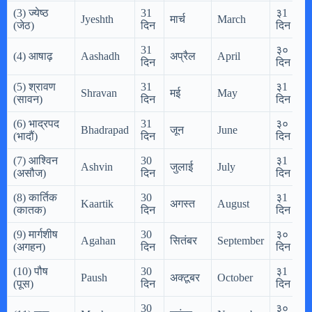
(3) ज्येष्ठ
31
३1
Jyeshth
मार्च
March
(जेठ)
दिन
दिन
31
३०
(4) आषाढ़
Aashadh
अप्रैल
April
दिन
दिन
(5) श्रावण
31
३1
Shravan
मई
May
(सावन)
दिन
दिन
(6) भाद्रपद
31
३०
Bhadrapad
जून
June
(भादौं)
दिन
दिन
(7) आश्विन
30
३1
Ashvin
जुलाई
July
(असौज)
दिन
दिन
(8) कार्तिक
30
३1
Kaartik
अगस्त
August
(कातक)
दिन
दिन
(9) मार्गशीष
30
३०
Agahan
सितंबर
September
(अगहन)
दिन
दिन
(10) पौष
30
३1
Paush
अक्टूबर
October
(पूस)
दिन
दिन
30
३०