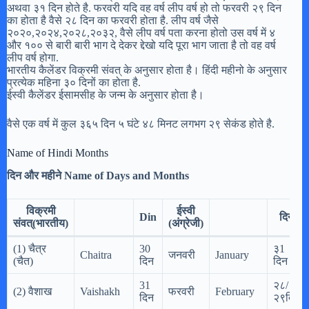
अथवा ३१ दिन होते है. फरवरी यदि वह वर्ष लीप वर्ष हो तो फरवरी २९ दिन
का होता है वैसे २८ दिन का फरवरी होता है. लीप वर्ष जैसे
२०२०,२०२४,२०२८,२०३२, वैसे लीप वर्ष पता करना होतो उस वर्ष में ४
और १०० से बारी बारी भाग दे देकर द्देखो यदि पूरा भाग जाता है तो वह वर्ष
लीप वर्ष होगा.
भारतीय कैलेंडर विक्रमी संवत् के अनुसार होता है। हिंदी महीनो के अनुसार
प्रत्येक महिना ३० दिनों का होता है.
ईस्वी कैलेंडर ईसामसीह के जन्म के अनुसार होता है।
वैसे एक वर्ष में कुल ३६५ दिन ५ घंटे ४८ मिनट लगभग २९ सेकंड होते है.
Name of Hindi Months
दिन और महीने Name of Days and Months
विक्रमी
ईस्वी
Din
दिन
संवत्(भारतीय)
(अंग्रेजी)
(1) चैत्र
30
३1
Chaitra
जनवरी
January
(चैत)
दिन
दिन
31
२८/
(2) वैशाख
Vaishakh
फरवरी
February
दिन
२९दिन