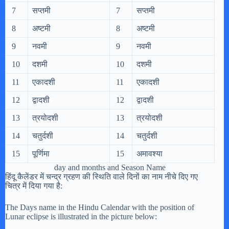
7
सप्तमी
7
सप्तमी
8
अष्टमी
8
अष्टमी
9
नवमी
9
नवमी
10
दशमी
10
दशमी
11
एकादशी
11
एकादशी
12
द्वादशी
12
द्वादशी
13
त्रयोदशी
13
त्रयोदशी
14
चतुर्दशी
14
चतुर्दशी
15
पूर्णिमा
15
अमावश्या
day and months and Season Name
हिंदू कैलेंडर में चन्द्र ग्रहण की स्थिति वाले दिनों का नाम नीचे दिए गए
चित्र में दिया गया है:
The Days name in the Hindu Calendar with the position of
Lunar eclipse is illustrated in the picture below: