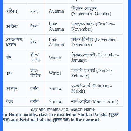
सितंबर-अक्टूबर
अश्विन
शरद
Autumn
(September–October)
Late
अक्टूबर-नवंबर (October–
कार्तिक
हेमंत
Autumn
November)
अग्रहायण/
Late
नवंबर-दिसंबर (November–
हेमंत
अगहन
Autumn
December)
शीत/
दिसंबर-जनवरी (December–
पौष
Winter
शिशिर
January)
शीत/
जनवरी-फ़रवरी (January–
माघ
Winter
शिशिर
February)
फ़रवरी-मार्च (February–
फाल्गुन
वसंत
Spring
March)
चैत्र
वसंत
Spring
मार्च-अप्रैल (March–April)
day and months and Season Name
In Hindu months, days are divided in Shukla Paksha (शुक्ल
पक्ष) and Krishna Paksha (कृष्ण पक्ष) in the name of