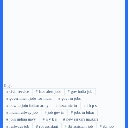
Tags
#
civil service
#
free alert jobs
#
gov india job
#
government jobs for india
#
govt in jobs
#
how to join indian army
#
hsssc nic.in
#
i b p s
#
indianrailway job
#
job gov in
#
jobs in bihar
#
join indian navy
#
n y k s
#
new sarkari naukari
#
railways job
#
rbi assistant
#
rbi assistant job
#
rbi job