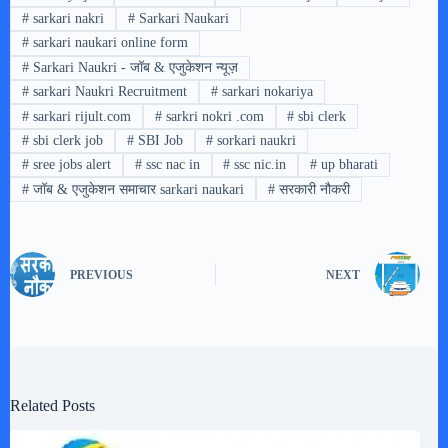
#
sarkari nakri
#
Sarkari Naukari
#
sarkari naukari online form
#
Sarkari Naukri - जॉब & एजुकेशन न्यूज़
#
sarkari Naukri Recruitment
#
sarkari nokariya
#
sarkari rijult.com
#
sarkri nokri .com
#
sbi clerk
#
sbi clerk job
#
SBI Job
#
sorkari naukri
#
sree jobs alert
#
ssc nac in
#
ssc nic.in
#
up bharati
#
जॉब & एजुकेशन समाचार sarkari naukari
#
सरकारी नौकरी
PREVIOUS
NEXT
Related Posts