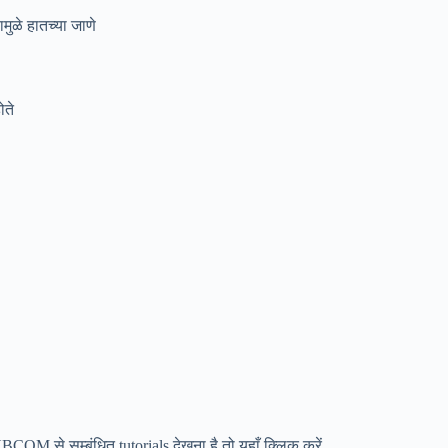
ामुळे हातच्या जाणे
ोते
 से सम्बंधित tutorials देखना है तो यहाँ क्लिक करें.