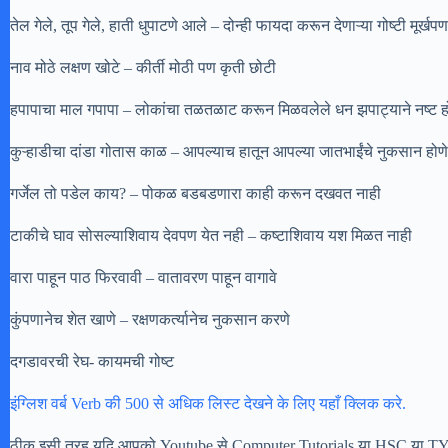
तेल गेले, तूप गेले, हाती धुपाटणे आले – दोन्ही फायदा करून देणाऱ्या गोष्टी मूर्खपण
नाव मोठे लक्षण खोटे – कीर्ती मोठी पण कृती छोटी
हपापाचा माल गपापा – लोकांचा तळतळाट करून मिळवलेले धन झपाट्याने नष्ट ह
कुऱ्हाडीचा दांडा गोतास काळ – आपल्याच हातून आपल्या जातभाईंचे नुकसान होणे
गर्जेल तो पडेल काय? – पोकळ बडबडणारा काही करून दखवत नाही
टाकीचे घाव सोसल्याशिवाय देवपण येत नही – कष्टाशिवाय यश मिळत नाही
वारा पाहून पाठ फिरवावी – वातावरण पाहून वागावे
कुंपणानेच शेत खाणे – रक्षणकर्त्यानेच नुकसान करणे
दगडावरची रेघ- कायमची गोष्ट
इंग्लिश वर्ब Verb की 500 से अधिक लिस्ट देखने के लिए यहाँ क्लिक करे.
ठीक इसी तरह यदि आपको Youtube से Computer Tutorials या HSC या TYBCOM