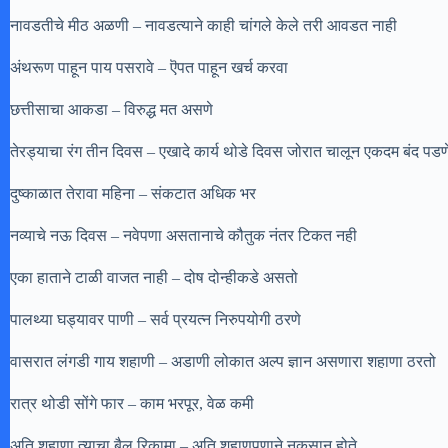
नावडतीचे मीठ अळणी – नावडत्याने काही चांगले केले तरी आवडत नाही
अंथरूण पाहून पाय पसरावे – ऎपत पाहून खर्च करवा
छत्तीसाचा आकडा – विरुद्ध मत असणे
तेरड्याचा रंग तीन दिवस – एखादे कार्य थोडे दिवस जोरात चालून एकदम बंद पडण
दुष्काळात तेरावा महिना – संकटात अधिक भर
नव्याचे नऊ दिवस – नवेपणा असतानाचे कौतुक नंतर टिकत नही
एका हाताने टाळी वाजत नाही – दोष दोन्हीकडे असतो
पालथ्या घड्यावर पाणी – सर्व प्रयत्न निरुपयोगी ठरणे
वासरात लंगडी गाय शहाणी – अडाणी लोकात अल्प ज्ञान असणारा शहाणा ठरतो
रात्र थोडी सोंगे फार – काम भरपूर, वेळ कमी
अति शहाणा त्याचा बैल रिकामा – अति शहाणपणाने नुकसान होते