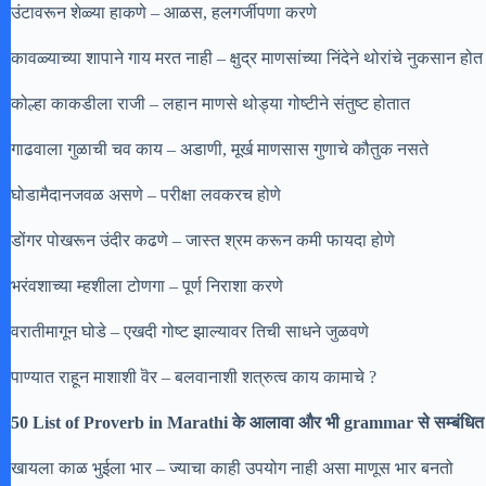
उंटावरून शेळ्या हाकणे – आळस, हलगर्जीपणा करणे
कावळ्याच्या शापाने गाय मरत नाही – क्षुद्र माणसांच्या निंदेने थोरांचे नुकसान होत
कोल्हा काकडीला राजी – लहान माणसे थोड्या गोष्टीने संतुष्ट होतात
गाढवाला गुळाची चव काय – अडाणी, मूर्ख माणसास गुणाचे कौतुक नसते
घोडामैदानजवळ असणे – परीक्षा लवकरच होणे
डोंगर पोखरून उंदीर कढणे – जास्त श्रम करून कमी फायदा होणे
भरंवशाच्या म्हशीला टोणगा – पूर्ण निराशा करणे
वरातीमागून घोडे – एखदी गोष्ट झाल्यावर तिची साधने जुळवणे
पाण्यात राहून माशाशी वॆर – बलवानाशी शत्रुत्व काय कामाचे ?
50 List of Proverb in Marathi के आलावा और भी grammar से सम्बंधित ज
खायला काळ भुईला भार – ज्याचा काही उपयोग नाही असा माणूस भार बनतो