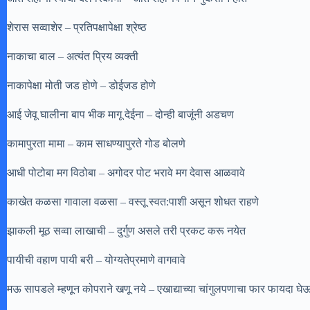
शेरास सव्वाशेर – प्रतिपक्षापेक्षा श्रेष्ठ
नाकाचा बाल – अत्यंत प्रिय व्यक्ती
नाकापेक्षा मोती जड होणे – डोईजड होणे
आई जेवू घालीना बाप भीक मागू देईना – दोन्ही बाजूंनी अडचण
कामापुरता मामा – काम साधण्यापुरते गोड बोलणे
आधी पोटोबा मग विठोबा – अगोदर पोट भरावे मग देवास आळवावे
काखेत कळसा गावाला वळसा – वस्तू स्वत:पाशी असून शोधत राहणे
झाकली मूठ सव्वा लाखाची – दुर्गुण असले तरी प्रकट करू नयेत
पायीची वहाण पायी बरी – योग्यतेप्रमाणे वागवावे
मऊ सापडले म्हणून कोपराने खणू नये – एखाद्याच्या चांगुलपणाचा फार फायदा घेऊ