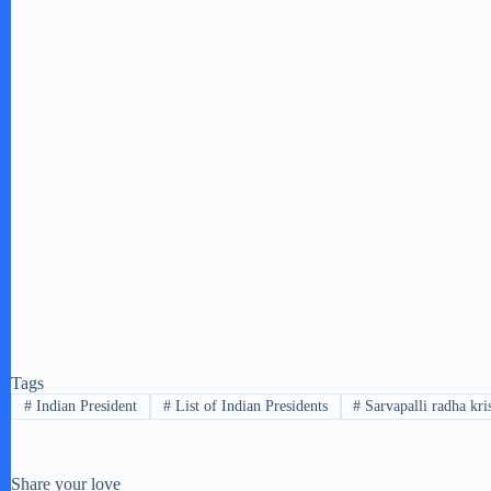
Tags
#
Indian President
#
List of Indian Presidents
#
Sarvapalli radha kri
Share your love