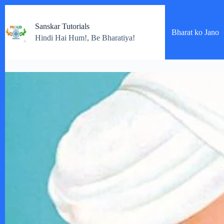
Skip
to
Sanskar Tutorials
content
Bharat ko Jano
Hindi Hai Hum!, Be Bharatiya!