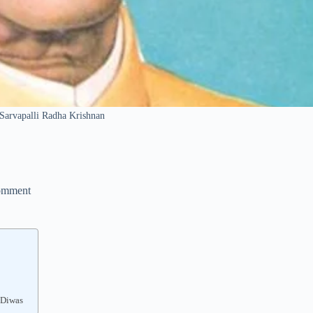
णन Sarvapalli Radha Krishnan
omment
k Diwas