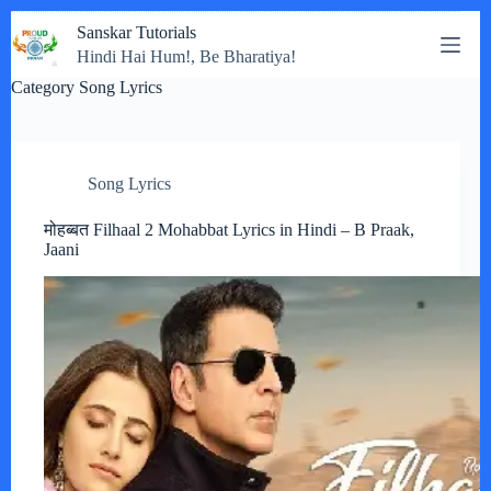
Skip
Sanskar Tutorials
to
Hindi Hai Hum!, Be Bharatiya!
content
Category
Song Lyrics
Song Lyrics
मोहब्बत Filhaal 2 Mohabbat Lyrics in Hindi – B Praak,
Jaani