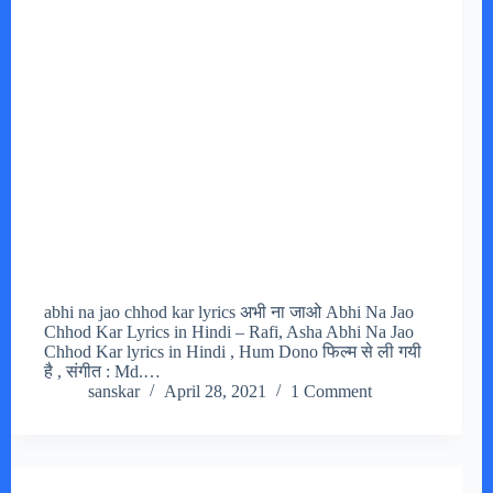
abhi na jao chhod kar lyrics अभी ना जाओ Abhi Na Jao
Chhod Kar Lyrics in Hindi – Rafi, Asha Abhi Na Jao
Chhod Kar lyrics in Hindi , Hum Dono फिल्म से ली गयी
है , संगीत : Md.…
sanskar
April 28, 2021
1 Comment