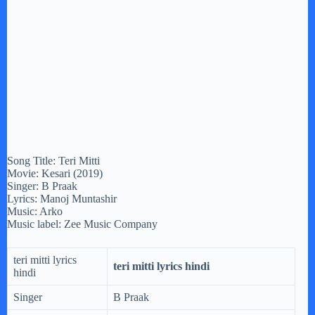
Song Title: Teri Mitti
Movie: Kesari (2019)
Singer: B Praak
Lyrics: Manoj Muntashir
Music: Arko
Music label: Zee Music Company
teri mitti lyrics
teri mitti lyrics hindi
hindi
Singer
B Praak