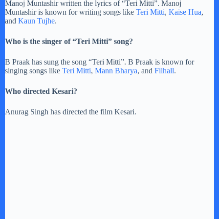
Manoj Muntashir written the lyrics of “Teri Mitti”. Manoj
Muntashir is known for writing songs like
Teri Mitti
,
Kaise Hua
,
and
Kaun Tujhe
.
Who is the singer of “Teri Mitti” song?
B Praak has sung the song “Teri Mitti”. B Praak is known for
singing songs like
Teri Mitti
,
Mann Bharya
, and
Filhall
.
Who directed Kesari?
Anurag Singh has directed the film Kesari.