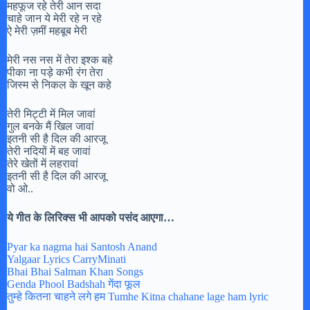
महफूज रहे तेरी आन सदा
चाहे जान ये मेरी रहे न रहे
ऐ मेरी ज़मीं महबूब मेरी
मेरी नस नस में तेरा इश्क बहे
पीका ना पड़े कभी रंग तेरा
जिस्म से निकल के खून कहे
तेरी मिट्टी में मिल जावां
गुल बनके मैं खिल जावां
इतनी सी है दिल की आरजू
तेरी नदियों में बह जावां
तेरे खेतों में लहरावां
इतनी सी है दिल की आरजू
वो ओ..
ये गीत के लिरिक्स भी आपको पसंद आएगा…
Pyar ka nagma hai Santosh Anand
Yalgaar Lyrics CarryMinati
Bhai Bhai Salman Khan Songs
Genda Phool Badshah गेंदा फूल
तुम्हे कितना चाहने लगे हम Tumhe Kitna chahane lage ham lyric