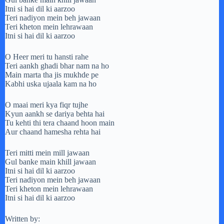
Itni si hai dil ki aarzoo
Teri nadiyon mein beh jawaan
Teri kheton mein lehrawaan
Itni si hai dil ki aarzoo
O Heer meri tu hansti rahe
Teri aankh ghadi bhar nam na ho
Main marta tha jis mukhde pe
Kabhi uska ujaala kam na ho
O maai meri kya fiqr tujhe
Kyun aankh se dariya behta hai
Tu kehti thi tera chaand hoon main
Aur chaand hamesha rehta hai
Teri mitti mein mill jawaan
Gul banke main khill jawaan
Itni si hai dil ki aarzoo
Teri nadiyon mein beh jawaan
Teri kheton mein lehrawaan
Itni si hai dil ki aarzoo
Written by: