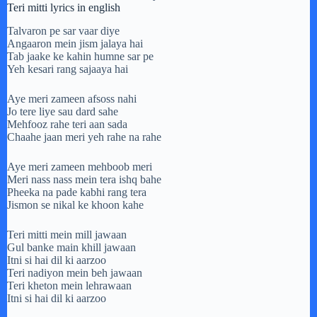
Teri mitti lyrics in english
Talvaron pe sar vaar diye
Angaaron mein jism jalaya hai
Tab jaake ke kahin humne sar pe
Yeh kesari rang sajaaya hai
Aye meri zameen afsoss nahi
Jo tere liye sau dard sahe
Mehfooz rahe teri aan sada
Chaahe jaan meri yeh rahe na rahe
Aye meri zameen mehboob meri
Meri nass nass mein tera ishq bahe
Pheeka na pade kabhi rang tera
Jismon se nikal ke khoon kahe
Teri mitti mein mill jawaan
Gul banke main khill jawaan
Itni si hai dil ki aarzoo
Teri nadiyon mein beh jawaan
Teri kheton mein lehrawaan
Itni si hai dil ki aarzoo