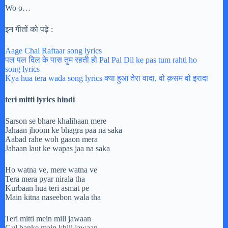
Wo o…
इन गीतों को पढ़े :
Aage Chal Raftaar song lyrics
पल पल दिल के पास तुम रहती हो Pal Pal Dil ke pas tum rahti ho
song lyrics
Kya hua tera wada song lyrics क्या हुआ तेरा वादा, वो क़सम वो इरादा
teri mitti lyrics hindi
Sarson se bhare khalihaan mere
Jahaan jhoom ke bhagra paa na saka
Aabad rahe woh gaaon mera
Jahaan laut ke wapas jaa na saka
Ho watna ve, mere watna ve
Tera mera pyar nirala tha
Kurbaan hua teri asmat pe
Main kitna naseebon wala tha
Teri mitti mein mill jawaan
Gul banke main khill jawaan