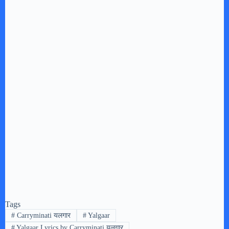
Tags
#
Carryminati यलगार
#
Yalgaar
#
Yalgaar Lyrics by Carryminati यलगार