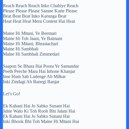
Reach Reach Reach Inko Chahiye Reach
Please Please Please Samne Karte Please
Beat Beat Beat Inko Karunga Beat
Heat Heat Heat Mera Content Hai Heat
Maine Hi Mitani, Ye Beemari
Maine Hi Toh Jaani, Ye Baimani
Maine Hi Mitani, Bhrastachari
Maine Hi Sambhali
Maine Hi Sambhali Zimmedari
Saapon Se Bhara Hai Poora Ye Samandar
Peeth Peeche Mara Hai Inhone Khanjar
Inse Hum Sab Ladenge Ab Milkar
Inki Zindagi Ab Banegi Banjar
Let’s Go!
Ek Kahani Hai Jo Sabko Sunani Hai
Jalne Walo Ki Toh Rooh Bhi Jalani Hai
Ek Kahani Hai Jo Sabko Sunani Hai
Inki Bhook Bhi Toh Maine Hi Mitani Hai