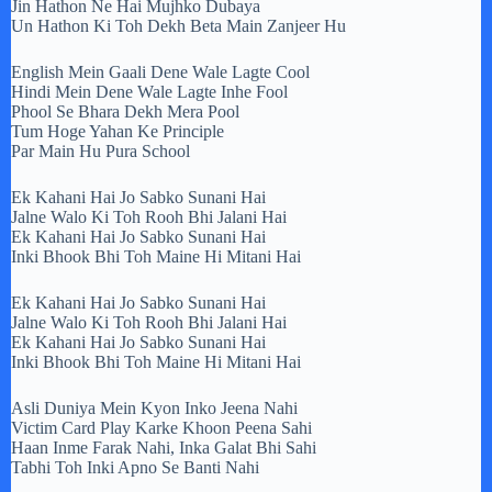
Jin Hathon Ne Hai Mujhko Dubaya
Un Hathon Ki Toh Dekh Beta Main Zanjeer Hu
English Mein Gaali Dene Wale Lagte Cool
Hindi Mein Dene Wale Lagte Inhe Fool
Phool Se Bhara Dekh Mera Pool
Tum Hoge Yahan Ke Principle
Par Main Hu Pura School
Ek Kahani Hai Jo Sabko Sunani Hai
Jalne Walo Ki Toh Rooh Bhi Jalani Hai
Ek Kahani Hai Jo Sabko Sunani Hai
Inki Bhook Bhi Toh Maine Hi Mitani Hai
Ek Kahani Hai Jo Sabko Sunani Hai
Jalne Walo Ki Toh Rooh Bhi Jalani Hai
Ek Kahani Hai Jo Sabko Sunani Hai
Inki Bhook Bhi Toh Maine Hi Mitani Hai
Asli Duniya Mein Kyon Inko Jeena Nahi
Victim Card Play Karke Khoon Peena Sahi
Haan Inme Farak Nahi, Inka Galat Bhi Sahi
Tabhi Toh Inki Apno Se Banti Nahi