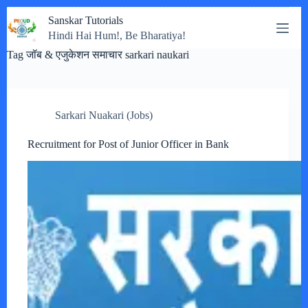
Skip
Sanskar Tutorials
to
Hindi Hai Hum!, Be Bharatiya!
content
Tag
जॉब & एजुकेशन समाचार sarkari naukari
Sarkari Nuakari (Jobs)
Recruitment for Post of Junior Officer in Bank