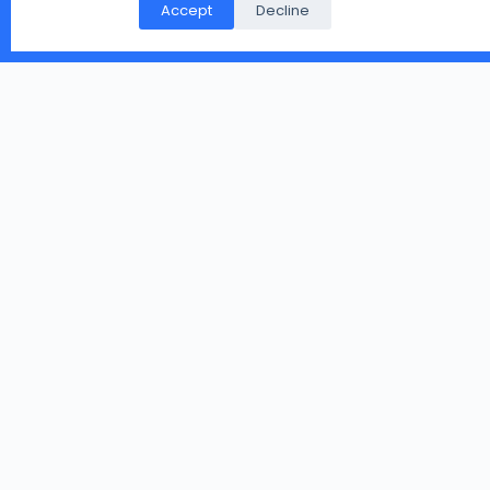
पर गिरे मिले, या आप के पास हो पर उसे संभालकर नहीं रख नहीं सकते तो
Accept
Decline
आप हमारे दिए पते पर भेज सकते है.
Copyright © 2026 - WordPress Theme by
CreativeThemes