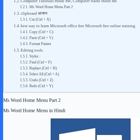
Computer Tutorials Hindi Me, Computer Sikhe Hindi me
Ms Word Home Menu Part 2
clipboard आप्शन
Cut (Ctrl + X)
best way to learn Microsoft office free Microsoft free online training
Copy (Ctrl + C):
Paste (Ctrl + V)
Format Painter
Editing tools
Styles :
Find (Ctrl + F)
Replace (Ctrl + H)
Select All (Ctrl + A)
Undo (Ctrl + Z)
Redo (Ctrl + Y)
Ms Word Home Menu Part 2
Ms Word Home Menu in Hindi