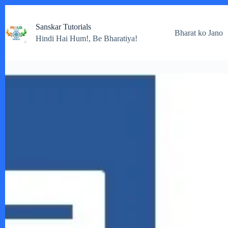
Skip
to
Sanskar Tutorials
content
Bharat ko Jano
Hindi Hai Hum!, Be Bharatiya!