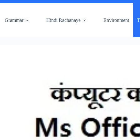
Grammar
Hindi Rachanaye
Environment
T