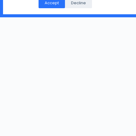
पर गिरे मिले, या आप के पास हो पर उसे संभालकर नहीं रख नहीं सकते तो
Accept
Decline
आप हमारे दिए पते पर भेज सकते है.
Copyright © 2026 - WordPress Theme by
CreativeThemes