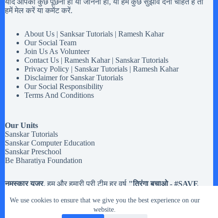
यदि आपको कुछ पूछना हो या जानना हो, या हमें कुछ सुझाव देना चाहते है तो
हमें मेल करें या कमेंट करें.
About Us | Sanksar Tutorials | Ramesh Kahar
Our Social Team
Join Us As Volunteer
Contact Us | Ramesh Kahar | Sanskar Tutorials
Privacy Policy | Sanskar Tutorials | Ramesh Kahar
Disclaimer for Sanskar Tutorials
Our Social Responsibility
Terms And Conditions
Our Units
Sanskar Tutorials
Sanskar Computer Education
Sanskar Preschool
Be Bharatiya Foundation
नमस्कार यूजर
, हम और हमारी पूरी टीम हर वर्ष
"तिरंगा बचाओ - #
SAVE
Tiranga
" मोहिम चलते है,
अब तक हमने करीब
20,133 झंडियों
से अधिक
We use cookies to ensure that we give you the best experience on our
तिरंगे झंडे इकट्टा किये है. मतलब यह की यदि आपको
१५ अगस्त और २६
जनवरी या किसी भी राष्ट्रिय त्यौहार
website.
में इस्तेमाल होने वाले तिरंगे झंडे रास्ते