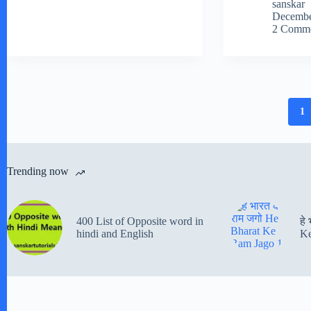
sanskar
Decembe
2 Comme
1
Trending now
400 List of Opposite word in
हे
hindi and English
Ke