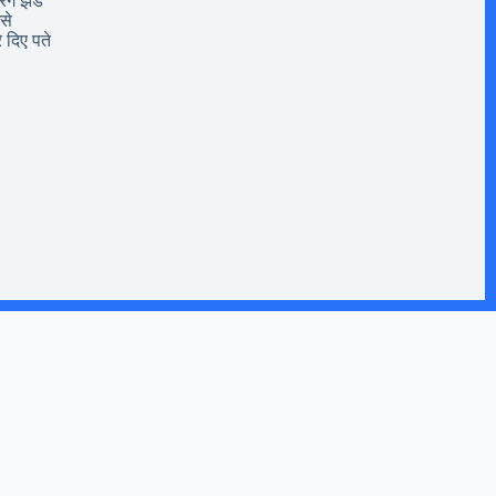
ंगे झंडे
से
 दिए पते