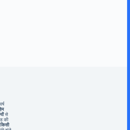
र्ष
िम
यों
से
यह की
 किसी