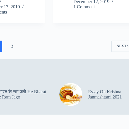
December 12, 2019
r 13, 2019
1 Comment
nts
2
NEXT
 भारत के राम जगो He Bharat
Essay On Krishna
 Ram Jago
Janmashtami 2021