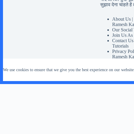
सुझाव देना चाहते है त
About Us | 
Ramesh Ka
Our Social
Join Us As
Contact Us
Tutorials
Privacy Pol
Ramesh Ka
Disclaimer 
Our Social 
We use cookies to ensure that we give you the best experience on our website
Terms And 
Copyright © 2026 - WordPress Theme by
CreativeThemes