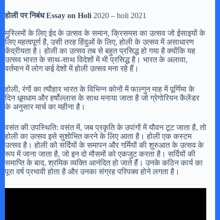
होली पर निबंध Essay on Holi
2020 – holi 2021
मुस्लिमों के लिए ईद के उत्सव के समान, क्रिसमस का उत्सव जो ईसाइयों के
लिए महत्वपूर्ण है, उसी तरह हिंदुओं के लिए, होली के उत्सव में असाधारण
केंद्रीयता है। होली का उत्सव तब से बहुत प्रसिद्ध हो गया है क्योंकि यह
उत्सव भारत के साथ-साथ विदेशों में भी प्रसिद्ध है। भारत के अलावा,
वर्तमान में लोग कई देशों में होली उत्सव मना रहे हैं।
होली, रंगों का त्यौहार भारत के विभिन्न कोनों में फाल्गुन माह में पूर्णिमा के
दिन धूमधाम और हर्षोल्लास के साथ मनाया जाता है जो ग्रेगोरियन कैलेंडर
के अनुसार मार्च का महीना है।
वसंत की उपस्थिति: वसंत में, जब प्रकृति के उपांगों में यौवन टूट जाता है, तो
होली का उत्सव इसे सुशोभित करने के लिए आता है। होली एक कस्टम
उत्सव है। होली को सर्दियों के समापन और गर्मियों की शुरुआत के उत्सव के
रूप में जाना जाता है, जो इन दो मौसमों को एकजुट करता है। सर्दियों की
समाप्ति के बाद, श्रमिक व्यक्ति आनंदित हो जाते हैं। उनके कठिन कार्य का
पूरा वर्ष प्रभावी होता है और उनका संग्रह परिपक्व होने लगता है।