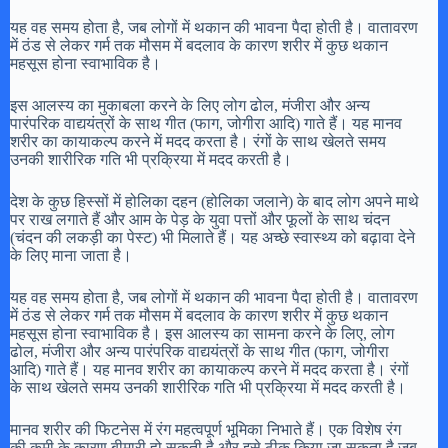
यह वह समय होता है, जब लोगों में थकान की भावना पैदा होती है। वातावरण
में ठंड से लेकर गर्म तक मौसम में बदलाव के कारण शरीर में कुछ थकान
महसूस होना स्वाभाविक है।
इस आलस्य का मुकाबला करने के लिए लोग ढोल, मंजीरा और अन्य
पारंपरिक वाद्ययंत्रों के साथ गीत (फाग, जोगीरा आदि) गाते हैं। यह मानव
शरीर का कायाकल्प करने में मदद करता है। रंगों के साथ खेलते समय
उनकी शारीरिक गति भी प्रक्रिया में मदद करती है।
देश के कुछ हिस्सों में होलिका दहन (होलिका जलाने) के बाद लोग अपने माथे
पर राख लगाते हैं और आम के पेड़ के युवा पत्तों और फूलों के साथ चंदन
(चंदन की लकड़ी का पेस्ट) भी मिलाते हैं। यह अच्छे स्वास्थ्य को बढ़ावा देने
के लिए माना जाता है।
यह वह समय होता है, जब लोगों में थकान की भावना पैदा होती है। वातावरण
में ठंड से लेकर गर्म तक मौसम में बदलाव के कारण शरीर में कुछ थकान
महसूस होना स्वाभाविक है। इस आलस्य का सामना करने के लिए, लोग
ढोल, मंजीरा और अन्य पारंपरिक वाद्ययंत्रों के साथ गीत (फाग, जोगीरा
आदि) गाते हैं। यह मानव शरीर का कायाकल्प करने में मदद करता है। रंगों
के साथ खेलते समय उनकी शारीरिक गति भी प्रक्रिया में मदद करती है।
मानव शरीर की फिटनेस में रंग महत्वपूर्ण भूमिका निभाते हैं। एक विशेष रंग
की कमी के कारण बीमारी हो सकती है और इसे ठीक किया जा सकता है जब