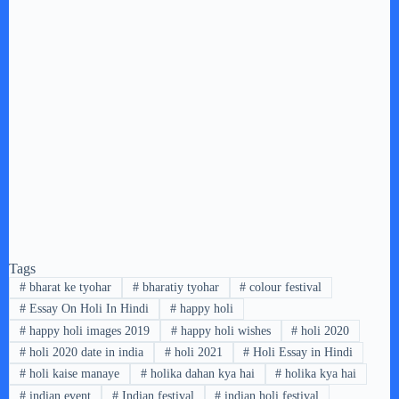
Tags
#
bharat ke tyohar
#
bharatiy tyohar
#
colour festival
#
Essay On Holi In Hindi
#
happy holi
#
happy holi images 2019
#
happy holi wishes
#
holi 2020
#
holi 2020 date in india
#
holi 2021
#
Holi Essay in Hindi
#
holi kaise manaye
#
holika dahan kya hai
#
holika kya hai
#
indian event
#
Indian festival
#
indian holi festival