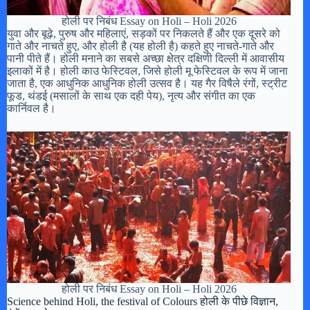
होली पर निबंध Essay on Holi – Holi 2026
युवा और बूढ़े, पुरुष और महिलाएं, सड़कों पर निकलते हैं और एक दूसरे को
गाते और नाचते हुए, और होली है (यह होली है) कहते हुए नाचते-गाते और
पानी पीते हैं। होली मनाने का सबसे अच्छा क्षेत्र दक्षिणी दिल्ली में आवासीय
इलाकों में है। होली काउ फेस्टिवल, जिसे होली मू फेस्टिवल के रूप में जाना
जाता है, एक आधुनिक आधुनिक होली उत्सव है। यह गैर विषैले रंगों, स्ट्रीट
फूड, थंडई (मसालों के साथ एक दही पेय), नृत्य और संगीत का एक
कार्निवल है।
होली पर निबंध Essay on Holi – Holi 2026
Science behind Holi, the festival of Colours होली के पीछे विज्ञान,