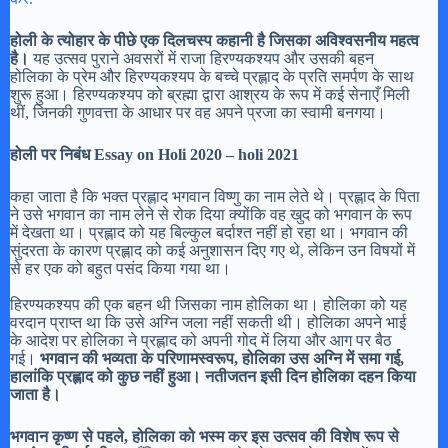
होली के त्योहार के पीछे एक दिलचस्प कहानी है जिसका अविश्वसनीय महत्व
है।
यह उत्सव पुराने अवसरों में राजा हिरण्यकश्यप और उसकी बहन
होलिका के प्रेम और हिरण्यकश्यप के बच्चे प्रह्लाद के प्रति समर्पण के साथ
शुरू हुआ। हिरण्यकश्यप को ब्रह्मा द्वारा आश्रय के रूप में कई सेनाएँ मिली
थीं, जिनकी गुणवत्ता के आधार पर वह अपने प्रजा का स्वामी बनगया।
होली पर निबंध Essay on
Holi
2020 – holi 2021
कहा जाता है कि भक्त प्रह्लाद भगवान विष्णु का नाम लेते थे। प्रह्लाद के पिता
ने उसे भगवान का नाम लेने से रोक दिया क्योंकि वह खुद को भगवान के रूप
में देखता था। प्रह्लाद को यह बिल्कुल बर्दाश्त नहीं हो रहा था। भगवान की
सुंदरता के कारण प्रह्लाद को कई अनुशासन दिए गए थे, लेकिन उन विषयों में
से हर एक को बहुत पसंद किया गया था।
हिरण्यकश्यप की एक बहन थी जिसका नाम होलिका था। होलिका को यह
वरदान प्राप्त था कि उसे अग्नि जला नहीं सकती थी। होलिका अपने भाई
के आदेश पर होलिका ने प्रह्लाद को अपनी गोद में लिया और आग पर बैठ
गई।
भगवान की भव्यता के परिणामस्वरूप, होलिका उस अग्नि में समा गई,
हालांकि प्रह्लाद को कुछ नहीं हुआ। नतीजतन इसी दिन होलिका दहन किया
जाता है।
भगवान कृष्ण से पहले, होलिका को भस्म कर इस उत्सव की विशेष रूप से