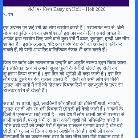
होली पर निबंध Essay on Holi – Holi 2026
3- रंग
इस अवसर पर कई रंगों का लोग उपयोग करते हैं। परंपरागत रूप से, धोने
योग्य प्राकृतिक रंग का उपयोगकर्ता इस अवसर के लिए सबसे अच्छा है।
आपके द्वारा उपयोग किए जाने वाले कुछ रंगों में ढाक, कुमकुम, हल्दी और नीम
शामिल हैं। इसके अलावा, यदि आप पारंपरिक रंगों का आकलन नहीं कर
सकते हैं, तो पानी आधारित वाणिज्यिक रंजक भी काम करते हैं।
जिस पर घमंड और नकारात्मक प्रवृति का आहुति स्वरूप दहन किया जाता
है। होलिका दहन से अगली सुबह फूलों के रंगों से खेलते हुए होली का
शुभारम्भ किया जाता है। इस दिन को धुलेंडी भी कहा जाता है। इस दिन
लोग एक-दुसरे पर रंग, गुलाल डालते हैं। होली को सभी लोग रंग-बिरंगे
गुलाल और पानी में रंगों को घोलकर पिचकारियों से एक-दुसरे के उपर रंग
डालकर प्रेम से खेलते हैं।
सडकों पर बच्चों, बूढों, लडकियों और औरतों की टोलियाँ गाती, नाचती,
गुलाल मलती और रंग भरी पिचकारी छोडती हुई देखी जाती हैं। सबकों के
दिलों में प्रसन्नता छाई रहती है। सारे देश में लोग अपनी-अपनी परम्परा से
होली मनाते हैं, परन्तु सभी रंग द्वारा अपनी खुशी की अभिव्यक्ति करते हैं।
छोटे बच्चे बड़ों को उनके पैरों में गुलाल डालकर प्रणाम करते हैं और बड़े
छोटों को गुलाल से टिका लगाकर आशीर्वाद देते हैं। सभी लोग अपने
प्रियजनों के घर जाकर तरह तरह के कुछ तीखे कुछ मीठे पकवान खाते हैं