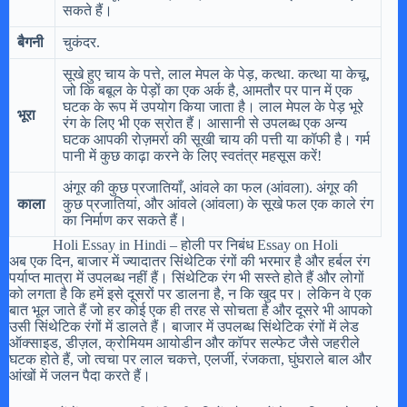
सकते हैं।
बैगनी
चुकंदर.
सूखे हुए चाय के पत्ते, लाल मेपल के पेड़, कत्था. कत्था या केचू,
जो कि बबूल के पेड़ों का एक अर्क है, आमतौर पर पान में एक
घटक के रूप में उपयोग किया जाता है। लाल मेपल के पेड़ भूरे
भूरा
रंग के लिए भी एक स्रोत हैं। आसानी से उपलब्ध एक अन्य
घटक आपकी रोज़मर्रा की सूखी चाय की पत्ती या कॉफी है। गर्म
पानी में कुछ काढ़ा करने के लिए स्वतंत्र महसूस करें!
अंगूर की कुछ प्रजातियाँ, आंवले का फल (आंवला). अंगूर की
काला
कुछ प्रजातियां, और आंवले (आंवला) के सूखे फल एक काले रंग
का निर्माण कर सकते हैं।
Holi Essay in Hindi – होली पर निबंध Essay on Holi
अब एक दिन, बाजार में ज्यादातर सिंथेटिक रंगों की भरमार है और हर्बल रंग
पर्याप्त मात्रा में उपलब्ध नहीं हैं। सिंथेटिक रंग भी सस्ते होते हैं और लोगों
को लगता है कि हमें इसे दूसरों पर डालना है, न कि खुद पर। लेकिन वे एक
बात भूल जाते हैं जो हर कोई एक ही तरह से सोचता है और दूसरे भी आपको
उसी सिंथेटिक रंगों में डालते हैं। बाजार में उपलब्ध सिंथेटिक रंगों में लेड
ऑक्साइड, डीज़ल, क्रोमियम आयोडीन और कॉपर सल्फेट जैसे जहरीले
घटक होते हैं, जो त्वचा पर लाल चकत्ते, एलर्जी, रंजकता, घुंघराले बाल और
आंखों में जलन पैदा करते हैं।