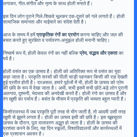
लगाकर, गीत-संगीत और नृत्य के साथ होली मनाते हैं।
इस दिन लोग पुराने गिले-शिकवे भूलकर एक-दूसरे को गले लगाते हैं। होली
सामाजिक समानता और भाईचारे का संदेश देती है।
आज के समय में हमें
प्राकृतिक रंगों का प्रयोग
करना चाहिए और जल की
बचत करते हुए सुरक्षित व पर्यावरण-अनुकूल होली मनानी चाहिए।
निष्कर्ष रूप में, होली केवल रंगों का नहीं बल्कि
प्रेम, सद्भाव और एकता
का
पर्व है।
होली वसंत का एक उत्सव है। होली को अतिरिक्त रूप से वसंत का युवा
कहा जाता है। प्रकृति सरसों की पीली साड़ी पहनकर किसी की राह देखती
हुई प्रतीत होती है। दरअसल, हमारे पूर्वजों में भी, होली के उत्सव को प्रेम
की छवि के रूप में देखा जाता है। अभी, सभी इसमें सभी छोटे-बड़े लोग पुरानी
अलगाव, दुश्मनी, भेदभाव की अनदेखी करते हैं। होली रंगो का उत्सव है और
रंग खुशी का पर्याय हैं। बसंत के मौसम में प्रकृति की भव्यता बहुत प्यारी है।
किशोरावस्था में जब प्रकृति पूरी तरह से भीग जाती है, तो आदमी उसी तरह
खुशी से झूमने लगता है। होली का उत्सव इसी की छवि है। इस खूबसूरत
उत्सव के दौरान, पूरा वातावरण अद्भुत हो जाता है। होली के उत्सव की
प्रशंसा करने के लिए, यह दिन स्कूलों, विश्वविद्यालयों और कार्यस्थलों में
एक प्रशासन अवसर है।