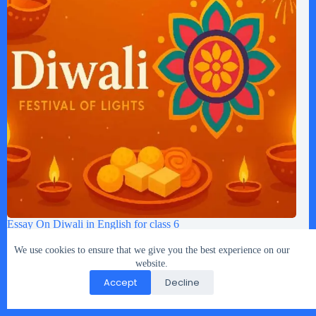
Essay On Diwali in English for class 6
sanskar
October 10, 2025
We use cookies to ensure that we give you the best experience on our
Hindi Nibandh Bhashan
2 Comments
website.
Accept
Decline