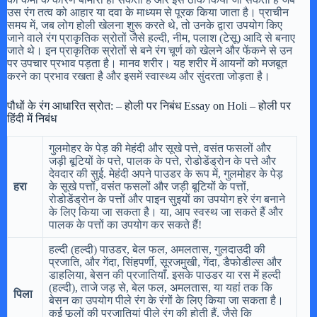
उस रंग तत्व को आहार या दवा के माध्यम से पूरक किया जाता है। प्राचीन
समय में, जब लोग होली खेलना शुरू करते थे, तो उनके द्वारा उपयोग किए
जाने वाले रंग प्राकृतिक स्रोतों जैसे हल्दी, नीम, पलाश (टेसू) आदि से बनाए
जाते थे। इन प्राकृतिक स्रोतों से बने रंग चूर्ण को खेलने और फेंकने से उन
पर उपचार प्रभाव पड़ता है। मानव शरीर। यह शरीर में आयनों को मजबूत
करने का प्रभाव रखता है और इसमें स्वास्थ्य और सुंदरता जोड़ता है।
पौधों के रंग आधारित स्रोत: – होली पर निबंध Essay on Holi – होली पर
हिंदी में निबंध
गुलमोहर के पेड़ की मेहंदी और सूखे पत्ते, वसंत फसलों और
जड़ी बूटियों के पत्ते, पालक के पत्ते, रोडोडेंड्रोन के पत्ते और
देवदार की सुई. मेहंदी अपने पाउडर के रूप में, गुलमोहर के पेड़
हरा
के सूखे पत्तों, वसंत फसलों और जड़ी बूटियों के पत्तों,
रोडोडेंड्रोन के पत्तों और पाइन सुइयों का उपयोग हरे रंग बनाने
के लिए किया जा सकता है। या, आप स्वस्थ जा सकते हैं और
पालक के पत्तों का उपयोग कर सकते हैं!
हल्दी (हल्दी) पाउडर, बेल फल, अमलतास, गुलदाउदी की
प्रजाति, और गेंदा, सिंहपर्णी, सूरजमुखी, गेंदा, डैफोडील्स और
डाहलिया, बेसन की प्रजातियाँ. इसके पाउडर या रस में हल्दी
(हल्दी), ताजे जड़ से, बेल फल, अमलतास, या यहां तक कि
पिला
बेसन का उपयोग पीले रंग के रंगों के लिए किया जा सकता है।
कई फूलों की प्रजातियां पीले रंग की होती हैं, जैसे कि