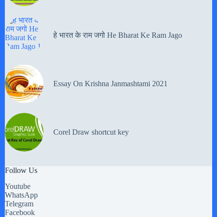
हे भारत के राम जगो He Bharat Ke Ram Jago
Essay On Krishna Janmashtami 2021
Corel Draw shortcut key
Follow Us
Youtube
WhatsApp
Telegram
Facebook