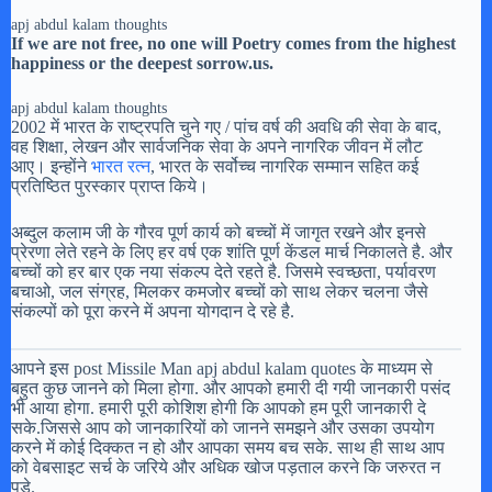
apj abdul kalam thoughts
If we are not free, no one will
Poetry comes from the highest
happiness or the deepest sorrow.
us.
apj abdul kalam thoughts
2002 में भारत के राष्ट्रपति चुने गए / पांच वर्ष की अवधि की सेवा के बाद,
वह शिक्षा, लेखन और सार्वजनिक सेवा के अपने नागरिक जीवन में लौट
आए। इन्होंने
भारत रत्न
, भारत के सर्वोच्च नागरिक सम्मान सहित कई
प्रतिष्ठित पुरस्कार प्राप्त किये।
अब्दुल कलाम जी के गौरव पूर्ण कार्य को बच्चों में जागृत रखने और इनसे
प्रेरणा लेते रहने के लिए हर वर्ष एक शांति पूर्ण केंडल मार्च निकालते है. और
बच्चों को हर बार एक नया संकल्प देते रहते है. जिसमे स्वच्छता, पर्यावरण
बचाओ, जल संग्रह, मिलकर कमजोर बच्चों को साथ लेकर चलना जैसे
संकल्पों को पूरा करने में अपना योगदान दे रहे है.
आपने इस post Missile Man apj abdul kalam quotes के माध्यम से
बहुत कुछ जानने को मिला होगा. और आपको हमारी दी गयी जानकारी पसंद
भी आया होगा. हमारी पूरी कोशिश होगी कि आपको हम पूरी जानकारी दे
सके.जिससे आप को जानकारियों को जानने समझने और उसका उपयोग
करने में कोई दिक्कत न हो और आपका समय बच सके. साथ ही साथ आप
को वेबसाइट सर्च के जरिये और अधिक खोज पड़ताल करने कि जरुरत न
पड़े.