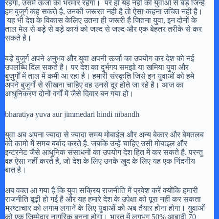
रहेगा, उसमे ऊर्जा का भरमार रहेगा। पर हाँ यह नही की युवाओ से बड़े जिन्हें
हम बुजुर्ग कह सकते है, उनकी जरूरत नही है तो ऐसा कहना उचित नही है।
यह भी देश के विकास केलिए उतना ही जरूरी है जितना युवा, इन दोनों के
ताल मेल से बड़े से बड़े कार्य को जल्द से जल्द और एक बेहतर तरीके से कर
सकते है।
बड़े बुजुर्ग अपने अनुभव और युवा अपनी ऊर्जा का उपयोग कर देश को नई
उपलब्धि दिल सकते है। पर देश का दुर्भगय समझो या खमिया युवा और
बुजुर्गों में ताल में कमी आ रहा है। हमारी संस्कृति जिसे इन युवाओं को हमे
अपने बुजुर्गों से सीखना चाहिए वह उनसे दूर होते जा रहे है। आज का
आधुनिकरण दोनों वर्गों में जैसे दिवार बन गया हो।
bharatiya yuva aur jimmedari hindi nibandh
युवा अब अपना ज्यादा से ज्यादा समय मोबाईल और अन्य बेकार और बेमतलब
की कामो में समय बर्बाद करते है. जबकि उन्हें चाहिए उसी मोबाइल और
इन्टरनेट जैसे आधुनिक संसाधनों का उपयोग देश हित में कर सकते है. परन्तु
वह ऐसा नहीं करते है, जो देश के लिए उनके खुद के लिए यह एक निंदनीय
बात है।
अब वक्त आ गया है कि युवा सक्रिय राजनीति में प्रवेश करें क्योंकि हमारी
राजनीति बूढ़ी हो गई है और यह हमारे देश के उपेक्षा को पूरा नहीं कर सकता
भ्रष्टाचार को लगाम लगाने के लिए युवाओं को अब तैयार होना होगा। युवाओं
को एक जिम्मेदार नागरिक बनना होगा। भारत में लगभग 50% आबादी 70