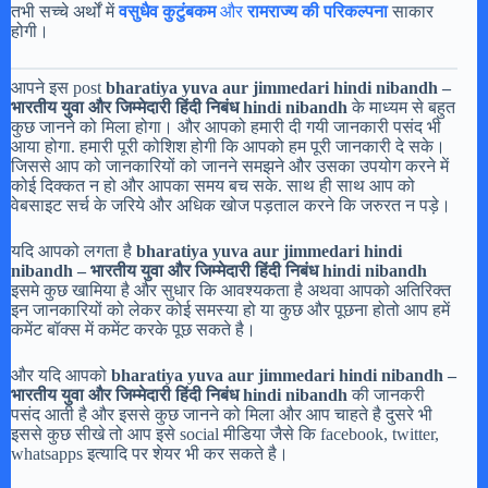
तभी सच्चे अर्थों में
वसुधैव कुटुंबकम
और
रामराज्य की परिकल्पना
साकार
होगी।
आपने इस post
bharatiya yuva aur jimmedari hindi nibandh –
भारतीय युवा और जिम्मेदारी हिंदी निबंध hindi nibandh
के माध्यम से बहुत
कुछ जानने को मिला होगा। और आपको हमारी दी गयी जानकारी पसंद भी
आया होगा. हमारी पूरी कोशिश होगी कि आपको हम पूरी जानकारी दे सके।
जिससे आप को जानकारियों को जानने समझने और उसका उपयोग करने में
कोई दिक्कत न हो और आपका समय बच सके. साथ ही साथ आप को
वेबसाइट सर्च के जरिये और अधिक खोज पड़ताल करने कि जरुरत न पड़े।
यदि आपको लगता है
bharatiya yuva aur jimmedari hindi
nibandh – भारतीय युवा और जिम्मेदारी हिंदी निबंध hindi nibandh
इसमे कुछ खामिया है और सुधार कि आवश्यकता है अथवा आपको अतिरिक्त
इन जानकारियों को लेकर कोई समस्या हो या कुछ और पूछना होतो आप हमें
कमेंट बॉक्स में कमेंट करके पूछ सकते है।
और यदि आपको
bharatiya yuva aur jimmedari hindi nibandh –
भारतीय युवा और जिम्मेदारी हिंदी निबंध hindi nibandh
की जानकरी
पसंद आती है और इससे कुछ जानने को मिला और आप चाहते है दुसरे भी
इससे कुछ सीखे तो आप इसे social मीडिया जैसे कि facebook, twitter,
whatsapps इत्यादि पर शेयर भी कर सकते है।