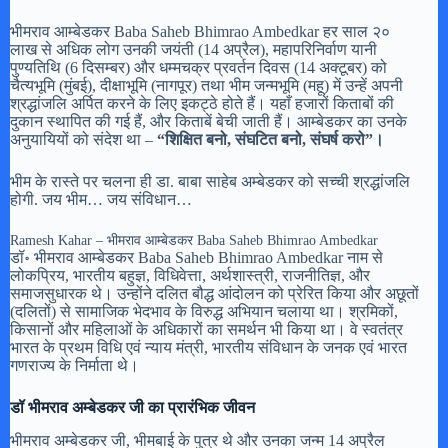
भीमराव आम्बेडकर Baba Saheb Bhimrao Ambedkar हर साल २०
लाख से अधिक लोग उनकी जयंती (14 अप्रैल), महापरिनिर्वाण यानी
पुण्यतिथि (6 दिसम्बर) और धम्मचक्र प्रवर्तन दिवस (14 अक्टूबर) को
चैत्यभूमि (मुंबई), दीक्षाभूमि (नागपूर) तथा भीम जन्मभूमि (महू) में उन्हें अपनी
श्रद्धांजलि अर्पित करने के लिए इकट्ठे होते हैं। यहाँ हजारों किताबों की
दुकान स्थापित की गई हैं, और किताबें बेची जाती हैं। आम्बेडकर का उनके
अनुयायियों को संदेश था –
“शिक्षित बनो, संघटित बनो, संघर्ष करो”।
भीम के रास्ते पर चलना ही डा. बाबा साहेब अम्बेडकर को सच्ची श्रद्धांजलि
होगी. जय भीम… जय संविधान…
Ramesh Kahar – भीमराव आम्बेडकर Baba Saheb Bhimrao Ambedkar
डॉ॰ भीमराव आम्बेडकर Baba Saheb Bhimrao Ambedkar नाम से
लोकप्रिय, भारतीय बहुज्ञ, विधिवेत्ता, अर्थशास्त्री, राजनीतिज्ञ, और
समाजसुधारक थे। उन्होंने दलित बौद्ध आंदोलन को प्रेरित किया और अछूतों
(दलितों) से सामाजिक भेदभाव के विरुद्ध अभियान चलाया था। श्रमिकों,
किसानों और महिलाओं के अधिकारों का समर्थन भी किया था। वे स्वतंत्र
भारत के प्रथम विधि एवं न्याय मंत्री, भारतीय संविधान के जनक एवं भारत
गणराज्य के निर्माता थे।
डॉ
भीमराव अम्बेडकर जी का प्रारंभिक जीवन
भीमराव अम्बेडकर जी, भीमबाई के पुत्र थे और उनका जन्म 14 अप्रैल