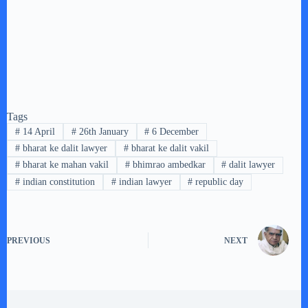
Tags
#
14 April
#
26th January
#
6 December
#
bharat ke dalit lawyer
#
bharat ke dalit vakil
#
bharat ke mahan vakil
#
bhimrao ambedkar
#
dalit lawyer
#
indian constitution
#
indian lawyer
#
republic day
PREVIOUS
NEXT