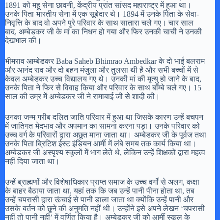
1891 को महू सेना छावनी, केंद्रीय प्रांत सांसद महाराष्ट्र में हुआ था।
उनके पिता भारतीय सेना में एक सूबेदार थे। 1894 में उनके पिता के सेवा-
निवृत्ति के बाद वो अपने पुरे परिवार के साथ सातारा चले गए। चार साल
बाद, अम्बेडकर जी के मां का निधन हो गया और फिर उनकी चाची ने उनकी
देखभाल की।
भीमराव आम्बेडकर Baba Saheb Bhimrao Ambedkar के दो भाई बलराम
और आनंद राव और दो बहन मंजुला और तुलसा थी है और सभी बच्चों में से
केवल अम्बेडकर उच्च विद्यालय गए थे। उनकी मां की मृत्यु हो जाने के बाद,
उनके पिता ने फिर से विवाह किया और परिवार के साथ बॉम्बे चले गए। 15
साल की उम्र में अम्बेडकर जी ने रामाबाई जी से शादी की।
उनका जन्म गरीब दलित जाति परिवार में हुआ था जिसके कारण उन्हें बचपन
में जातिगत भेदभाव और अपमान का सामना करना पड़ा। उनके परिवार को
उच्च वर्ग के परिवारों द्वारा अछूत माना जाता था। अम्बेडकर जी के पूर्वज तथा
उनके पिता ब्रिटिश ईस्ट इंडियन आर्मी में लंबे समय तक कार्य किया था।
अम्बेडकर जी अस्पृश्य स्कूलों में भाग लेते थे, लेकिन उन्हें शिक्षकों द्वारा महत्व
नहीं दिया जाता था।
उन्हें ब्राह्मणों और विशेषाधिकार प्राप्त समाज के उच्च वर्गों से अलग, कक्षा
के बाहर बैठाया जाता था, यहां तक कि जब उन्हें पानी पीना होता था, तब
उन्हें चपरासी द्वारा ऊंचाई से पानी डाला जाता था क्योंकि उन्हें पानी और
उसके बर्तन को छूने की अनुमति नहीं थी। उन्होंने इसे अपने लेखन ‘चपरासी
नहीं तो पानी नहीं’ में वर्णित किया है। अम्बेडकर जी को आर्मी स्कूल के