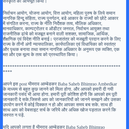
संस्कृति को अभिभूत किया।
निर्वाचन आयोग, योजना आयोग, वित्त आयोग, महिला पुरुष के लिये समान
नागरिक हिन्दू संहिता, राज्य पुनर्गठन, बडे आकार के राज्यों को छोटे आकार
में संगठित करना, राज्य के नीति निर्देशक तत्व, मौलिक अधिकार,
मानवाधिकार, काम्पट्रोलर व ऑडीटर जनरल, निर्वाचन आयुक्त तथा
राजनीतिक ढांचे को मजबूत बनाने वाली सशक्त, सामाजिक, आर्थिक,
शैक्षणिक एवं विदेश नीति बनाई। प्रजातंत्र को मजबूती प्रदान करने के लिए
राज्य के तीनों अंगों न्यायपालिका, कार्यपालिका एवं विधायिका को स्वतंत्र
और पृथक बनाया तथा समान नागरिक अधिकार के अनुरूप एक व्यक्ति, एक
मत और एक मूल्य के तत्व को प्रस्थापित किया।
***************************************************
****
आपने इस post भीमराव आम्बेडकर Baba Saheb Bhimrao Ambedkar
के माध्यम से बहुत कुछ जानने को मिला होगा. और आपको हमारी दी गयी
जानकारी पसंद भी आया होगा. हमारी पूरी कोशिश होगी कि आपको हम पूरी
जानकारी दे सके.जिससे आप को जानकारियों को जानने समझने और उसका
उपयोग करने में कोई दिक्कत न हो और आपका समय बच सके. साथ ही
साथ आप को वेबसाइट सर्च के जरिये और अधिक खोज पड़ताल करने कि
जरुरत न पड़े.
यदि आपको लगता है भीमराव आम्बेडकर Baba Saheb Bhimrao