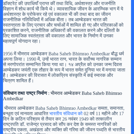
डॉक्टरेट की उपाधियाँ प्राप्त कीं तथा विधि, अर्थशास्त्र और राजनीति
विज्ञान में शोध कार्य भी किये थे। व्यावसायिक जीवन के आरम्भिक भाग में ये
अर्थशास्त्र के प्रोफेसर रहे एवं वकालत भी की तथा बाद का जीवन
राजनीतिक गतिविधियों में अधिक बीता। तब आम्बेडकर भारत की
स्वतन्त्रता के लिए प्रचार और चर्चाओं में शामिल हो गए और पत्रिकाओं को
प्रकाशित करने, राजनीतिक अधिकारों की वकालत करने और दलितों के
लिए सामाजिक स्वतंत्रता की वकालत और भारत के निर्माण में उनका
महत्वपूर्ण योगदान रहा।
1956 में भीमराव आम्बेडकर Baba Saheb Bhimrao Ambedkar बौद्ध धर्म
अपना लिया। 1990 में, उन्हें भारत रत्न, भारत के सर्वोच्च नागरिक सम्मान
से मरणोपरांत सम्मानित किया गया था। १४ अप्रैल को उनका जन्म दिवस
आम्बेडकर जयंती एक तौहार के रूप में भारत समेत दुनिया भर में मनाया जाता
है। आम्बेडकर की विरासत में लोकप्रिय संस्कृति में कई स्मारक और
चित्रण शामिल हैं।
संविधान तथा राष्ट्र निर्माण
: भीमराव आम्बेडकर Baba Saheb Bhimrao
Ambedkar
भीमराव आम्बेडकर Baba Saheb Bhimrao Ambedkar समता, समानता,
बन्धुता एवं मानवता आधारित
भारतीय संविधान को
02 वर्ष 11 महीने और 17
दिन के कठिन परिश्रम से तैयार कर 26 नवंबर 1949 को तत्कालीन
राष्ट्रपति डॉ. राजेन्द्र प्रसाद को सौंप कर देश के समस्त नागरिकों को
राष्ट्रीय एकता, अखंडता और व्यक्ति की गरिमा की जीवन पध्दति से भारतीय