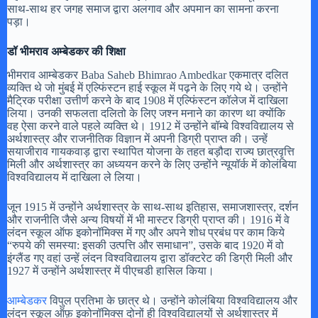
साथ-साथ हर जगह समाज द्वारा अलगाव और अपमान का सामना करना
पड़ा।
डॉ
भीमराव अम्बेडकर की शिक्षा
भीमराव आम्बेडकर Baba Saheb Bhimrao Ambedkar एकमात्र दलित
व्यक्ति थे जो मुंबई में एल्फिंस्टन हाई स्कूल में पढ़ने के लिए गये थे। उन्होंने
मैट्रिक परीक्षा उत्तीर्ण करने के बाद 1908 में एल्फिंस्टन कॉलेज में दाखिला
लिया। उनकी सफलता दलितो के लिए जश्न मनाने का कारण था क्योंकि
वह ऐसा करने वाले पहले व्यक्ति थे। 1912 में उन्होंने बॉम्बे विश्वविद्यालय से
अर्थशास्त्र और राजनीतिक विज्ञान में अपनी डिग्री प्राप्त की। उन्हें
सयाजीराव गायकवाड़ द्वारा स्थापित योजना के तहत बड़ौदा राज्य छात्रवृत्ति
मिली और अर्थशास्त्र का अध्ययन करने के लिए उन्होंने न्यूयॉर्क में कोलंबिया
विश्वविद्यालय में दाखिला ले लिया।
जून 1915 में उन्होंने अर्थशास्त्र के साथ-साथ इतिहास, समाजशास्त्र, दर्शन
और राजनीति जैसे अन्य विषयों में भी मास्टर डिग्री प्राप्त की। 1916 में वे
लंदन स्कूल ऑफ इकोनॉमिक्स में गए और अपने शोध प्रबंध पर काम किये
“रुपये की समस्या: इसकी उत्पत्ति और समाधान”, उसके बाद 1920 में वो
इंग्लैंड गए वहां उन्हें लंदन विश्वविद्यालय द्वारा डॉक्टरेट की डिग्री मिली और
1927 में उन्होंने अर्थशास्त्र में पीएचडी हासिल किया।
आम्बेडकर
विपुल प्रतिभा के छात्र थे। उन्होंने कोलंबिया विश्वविद्यालय और
लंदन स्कूल ऑफ़ इकोनॉमिक्स दोनों ही विश्वविद्यालयों से अर्थशास्त्र में