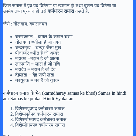
जिस समास में पूर्व पद विशेषण या उपमान हो तथा दूसरा पद विशेष्य या
उपमेय तथा प्रधान हो उसे
कर्मधारय समास
कहते है.
जैसे : नीलगाय, कमलनयन
चरणकमल = कमल के समान चरण
नीलगगन =नीला है जो गगन
चन्द्रमुख = चन्द्र जैसा मुख
पीताम्बर =पीत है जो अम्बर
महात्मा =महान है जो आत्मा
लालमणि = लाल है जो मणि
महादेव = महान है जो देव
देहलता = देह रूपी लता
नवयुवक = नव है जो युवक
कर्मधारय समास के भेद (karmdharay samas ke bhed) Samas in hindi
aur Samas ke prakar Hindi Vyakaran
विशेषणपूर्वपद कर्मधारय समास
विशेष्यपूर्वपद कर्मधारय समास
विशेषणोंभयपद कर्मधारय समास
विशेष्योभयपद कर्मधारय समास