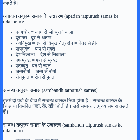
कहते हैं।
अपादान तत्पुरुष समास के उदाहरण (apadan tatpurush samas ke
udaharan):
कामचोर = काम से जी चुराने वाला
दूरागत =दूर से आगत
रणविमुख = रण से विमुख नेत्रहीन = नेत्र से हीन
पापमुक्त = पाप से मुक्त
देशनिकाला = देश से निकाला
पथभ्रष्ट = पथ से भ्रष्ट
पदच्युत =पद से च्युत
जन्मरोगी = जन्म से रोगी
रोगमुक्त = रोग से मुक्त
सम्बन्ध तत्पुरुष समास (sambandh tatpurush samas)
इसमें दो पदों के बीच में सम्बन्ध कारक छिपा होता है। सम्बन्ध कारक
के
चिन्ह या विभक्ति “
का, के, की
” होती हैं। उसे सम्बन्ध तत्पुरुष समास कहते
हैं।
सम्बन्ध तत्पुरुष समास के उदाहरण (sambandh tatpurush samas ke
udaharan)