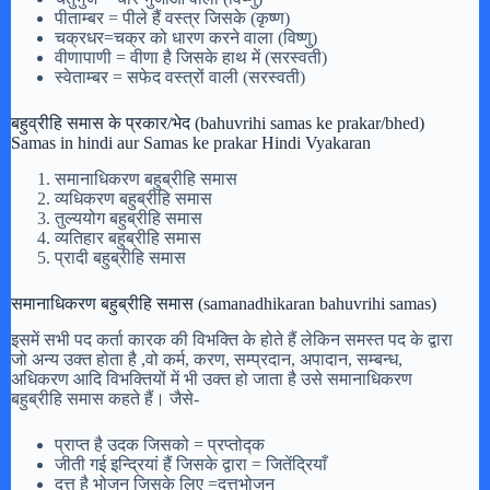
पीताम्बर = पीले हैं वस्त्र जिसके (कृष्ण)
चक्रधर=चक्र को धारण करने वाला (विष्णु)
वीणापाणी = वीणा है जिसके हाथ में (सरस्वती)
स्वेताम्बर = सफेद वस्त्रों वाली (सरस्वती)
बहुव्रीहि समास के प्रकार/भेद (bahuvrihi samas ke prakar/bhed)
Samas in hindi aur Samas ke prakar Hindi Vyakaran
समानाधिकरण बहुब्रीहि समास
व्यधिकरण बहुब्रीहि समास
तुल्ययोग बहुब्रीहि समास
व्यतिहार बहुब्रीहि समास
प्रादी बहुब्रीहि समास
समानाधिकरण बहुब्रीहि समास (samanadhikaran bahuvrihi samas)
इसमें सभी पद कर्ता कारक की विभक्ति के होते हैं लेकिन समस्त पद के द्वारा
जो अन्य उक्त होता है ,वो कर्म, करण, सम्प्रदान, अपादान, सम्बन्ध,
अधिकरण आदि विभक्तियों में भी उक्त हो जाता है उसे समानाधिकरण
बहुब्रीहि समास कहते हैं। जैसे-
प्राप्त है उदक जिसको = प्रप्तोद्क
जीती गई इन्द्रियां हैं जिसके द्वारा = जितेंद्रियाँ
दत्त है भोजन जिसके लिए =दत्तभोजन