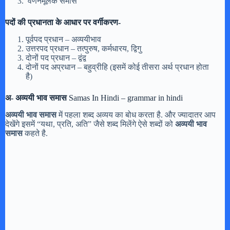
वर्णनमूलक समास
पदों की प्रधानता के आधार पर वर्गीकरण-
पूर्वपद प्रधान – अव्ययीभाव
उत्तरपद प्रधान – तत्पुरुष, कर्मधारय, द्विगु
दोनों पद प्रधान – द्वंद्व
दोनों पद अप्रधान – बहुव्रीहि (इसमें कोई तीसरा अर्थ प्रधान होता
है)
अ- अव्ययी भाव समास
Samas In Hindi – grammar in hindi
अव्ययी भाव समास
में पहला शब्द अव्यय का बोध करता है. और ज्यादातर आप
देखेंगे इसमें “यथा, प्रति, अति” जैसे शब्द मिलेंगे ऐसे शब्दों को
अव्ययी भाव
समास
कहते है.