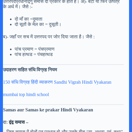
उत्तरपदप्रधानद्विगु समास दो प्रकार के होते हैं। अ)- बेटा या फिर उत्पत्र
के अर्थ में। जैसे :-
दो माँ का =दुमाता
दो सूतों के मेल का = दुसूती।
ब)- जहाँ पर सच में उत्तरपद पर जोर दिया जाता है। जैसे :
पांच प्रमाण = पंचप्रमाण
पांच हत्थड = पंचहत्थड
उदाहरण सहित संधि विग्रह नियम
150 संधि विग्रह हिंदी व्याकरण Sandhi Vigrah Hindi Vyakaran
mumbai top hindi school
Samas aur Samas ke prakar Hindi Vyakaran
दा:
द्वंद्व समास –
– जिस समास में दोनों पद प्रधान हो और उनके बीच “या, अथवा, एवं, तथा”