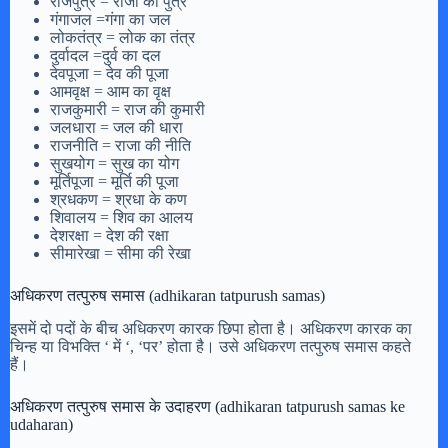
राजपुत्र = राजा का पुत्र
गंगाजल =गंगा का जल
लोकतंत्र = लोक का तंत्र
दुर्वादल =दुर्व का दल
देवपूजा = देव की पूजा
आमवृक्ष = आम का वृक्ष
राजकुमारी = राज की कुमारी
जलधारा = जल की धारा
राजनीति = राजा की नीति
सुखयोग = सुख का योग
मूर्तिपूजा = मूर्ति की पूजा
श्रधकण = श्रधा के कण
शिवालय = शिव का आलय
देशरक्षा = देश की रक्षा
सीमारेखा = सीमा की रेखा
अधिकरण तत्पुरुष समास (adhikaran tatpurush samas)
इसमें दो पदों के बीच अधिकरण कारक छिपा होता है। अधिकरण कारक का
चिन्ह या विभक्ति ‘ में ‘, ‘पर’ होता है। उसे अधिकरण तत्पुरुष समास कहते
हैं।
अधिकरण तत्पुरुष समास के उदाहरण (adhikaran tatpurush samas ke
udaharan)