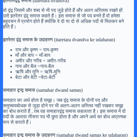
इतरेतरद्वंद्व समास (itaretara dvandva)
वो द्वंद्व जिसमें और शब्द से भी पद जुड़े होते हैं और अलग अस्तित्व रखते हों
उसे इतरेतर द्वंद्व समास कहते हैं। इस समास से जो पद बनते हैं वो हमेशा
बहुवचन में प्रयोग होते हैं क्योंकि वे दो या दो से अधिक पदों से मिलकर बने
होते हैं।
इतरेतर द्वंद्व समास के उदाहरण (itaretara dvandva ke udaharan)
राम और कृष्ण = राम-कृष्ण
माँ और बाप = माँ-बाप
अमीर और गरीब = अमीर-गरीब
गाय और बैल =गाय-बैल
ऋषि और मुनि = ऋषि-मुनि
बेटा और बेटी =बेटा-बेटी
समाहार द्वन्द्व समास (samahar dwand samas)
समाहार का अर्थ होता है समूह। जब द्वंद्व समास के दोनों पद और
समुच्चयबोधक से जुड़ा होने पर भी अलग-अलग अस्तिव नहीं रखकर समूह
का बोध कराते हैं , तब वह समाहारद्वंद्व समास कहलाता है। इस समास में दो
पदों के अलावा तीसरा पद भी छुपा होता है और अपने अर्थ का बोध अप्रत्यक्ष
रूप से कराते हैं।
समाहार द्वन्द्व समास के उदाहरण (samahar dwand samas ke udaharan)