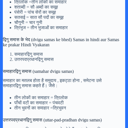
त्रिलोक =तीन लोकों का समाहार
शताब्दी = सौ अब्दों का समूह
पंसेरी = पांच सेरों का समूह
सतसई = सात सौ पदों का समूह
चौगुनी = चार गुनी
त्रिभुज = तीन भुजाओं का समाहार
द्विगु समास के भेद (dvigu samas ke bhed) Samas in hindi aur Samas
ke prakar Hindi Vyakaran
समाहारद्विगु समास
उत्तरपदप्रधानद्विगु समास
समाहारद्विगु समास (samahar dvigu samas)
समाहार का मतलब होता है समुदाय , इकट्ठा होना , समेटना उसे
समाहारद्विगु समास कहते हैं। जैसे :
तीन लोकों का समाहार = त्रिलोक
पाँचों वटों का समाहार = पंचवटी
तीन भुवनों का समाहार =त्रिभुवन
उत्तरपदप्रधानद्विगु समास (uttar-pad-pradhan dvigu samas)