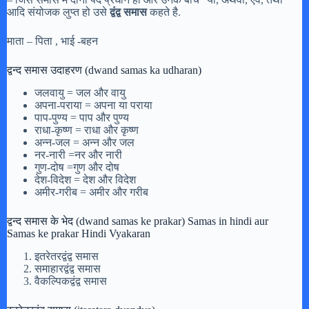
आदि संयोजक लुप्त हो उसे
द्वंद्व समास
कहते है.
माता – पिता , भाई -बहन
द्वन्द समास उदाहरण (dwand samas ka udharan)
जलवायु = जल और वायु
अपना-पराया = अपना या पराया
पाप-पुण्य = पाप और पुण्य
राधा-कृष्ण = राधा और कृष्ण
अन्न-जल = अन्न और जल
नर-नारी =नर और नारी
गुण-दोष =गुण और दोष
देश-विदेश = देश और विदेश
अमीर-गरीब = अमीर और गरीब
द्वन्द समास के भेद (dwand samas ke prakar) Samas in hindi aur
Samas ke prakar Hindi Vyakaran
इतरेतरद्वंद्व समास
समाहारद्वंद्व समास
वैकल्पिकद्वंद्व समास