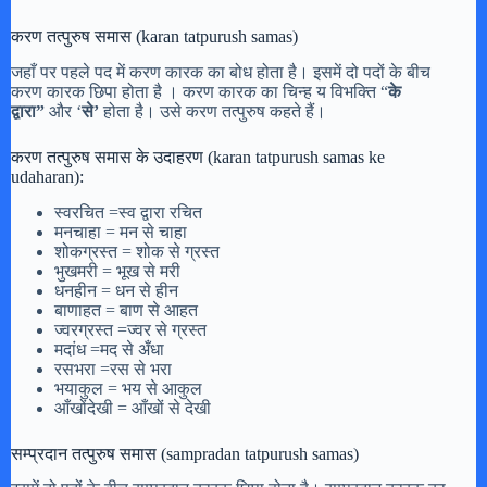
करण तत्पुरुष समास (karan tatpurush samas)
जहाँ पर पहले पद में करण कारक का बोध होता है। इसमें दो पदों के बीच
करण कारक छिपा होता है । करण कारक का चिन्ह य विभक्ति “
के
द्वारा”
और ‘
से’
होता है। उसे करण तत्पुरुष कहते हैं।
करण तत्पुरुष समास के उदाहरण (karan tatpurush samas ke
udaharan):
स्वरचित =स्व द्वारा रचित
मनचाहा = मन से चाहा
शोकग्रस्त = शोक से ग्रस्त
भुखमरी = भूख से मरी
धनहीन = धन से हीन
बाणाहत = बाण से आहत
ज्वरग्रस्त =ज्वर से ग्रस्त
मदांध =मद से अँधा
रसभरा =रस से भरा
भयाकुल = भय से आकुल
आँखोंदेखी = आँखों से देखी
सम्प्रदान तत्पुरुष समास (sampradan tatpurush samas)