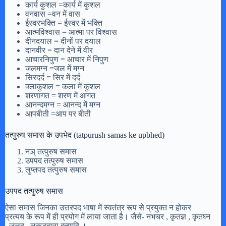
कार्य कुशल =कार्य में कुशल
वनवास =वन में वास
ईस्वरभक्ति = ईस्वर में भक्ति
आत्मविश्वास = आत्मा पर विश्वास
दीनदयाल = दीनों पर दयाल
दानवीर = दान देने में वीर
आचारनिपुण = आचार में निपुण
जलमग्न =जल में मग्न
सिरदर्द = सिर में दर्द
क्लाकुशल = कला में कुशल
शरणागत = शरण में आगत
आनन्दमग्न = आनन्द में मग्न
आपबीती =आप पर बीती
तत्पुरुष समास के उपभेद (tatpurush samas ke upbhed)
नञ् तत्पुरुष समास
उपपद तत्पुरुष समास
लुप्तपद तत्पुरुष समास
उपपद तत्पुरुष समास
ऐसा समास जिनका उत्तरपद भाषा में स्वतंत्र रूप से प्रयुक्त न होकर
प्रत्यय के रूप में ही प्रयोग में लाया जाता है। जैसे- नभचर , कृतज्ञ , कृतघ्न
, जलद , लकड़हारा इत्यादि ।