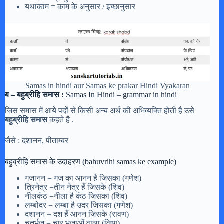
यथाकाम = काम के अनुसार / इच्छानुसार
Samas in hindi aur Samas ke prakar Hindi Vyakaran
ब – बहुब्रीहि समास :
Samas In Hindi – grammar in hindi
जिस समास में आये पदों से किसी अन्य अर्थ की अभिव्यक्ति होती है उसे
बहुब्रीहि समास
कहते है .
जैसे : दशानन, पीताम्बर
बहुव्रीहि समास के उदाहरण (bahuvrihi samas ke example)
गजानन = गज का आनन है जिसका (गणेश)
त्रिनेत्र =तीन नेत्र हैं जिसके (शिव)
नीलकंठ =नीला है कंठ जिसका (शिव)
लम्बोदर = लम्बा है उदर जिसका (गणेश)
दशानन = दश हैं आनन जिसके (रावण)
चतुर्भुज = चार भुजाओं वाला (विष्णु)