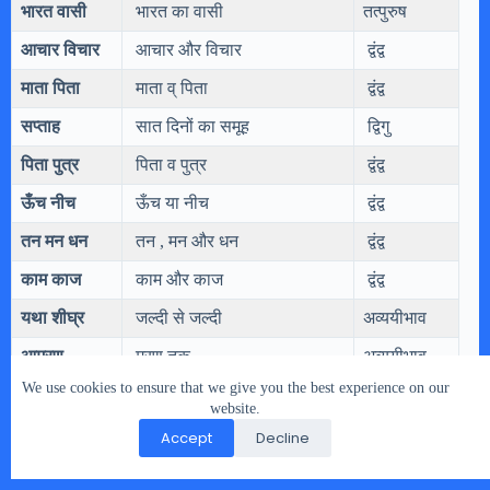
भारत वासी
भारत का वासी
तत्पुरुष
आचार विचार
आचार और विचार
द्वंद्व
माता पिता
माता व् पिता
द्वंद्व
सप्ताह
सात दिनों का समूह
द्विगु
पिता पुत्र
पिता व पुत्र
द्वंद्व
ऊँच नीच
ऊँच या नीच
द्वंद्व
तन मन धन
तन , मन और धन
द्वंद्व
काम काज
काम और काज
द्वंद्व
यथा शीघ्र
जल्दी से जल्दी
अव्ययीभाव
आमरण
मरण तक
अव्ययीभाव
We use cookies to ensure that we give you the best experience on our
हर रोज
प्रत्येक दिन
अव्ययीभाव
website.
दशानन
दश है आनन जिसके वह
बहुव्रीहि
Accept
Decline
दीप शिखा
दीप की शिखा
तत्पुरुष