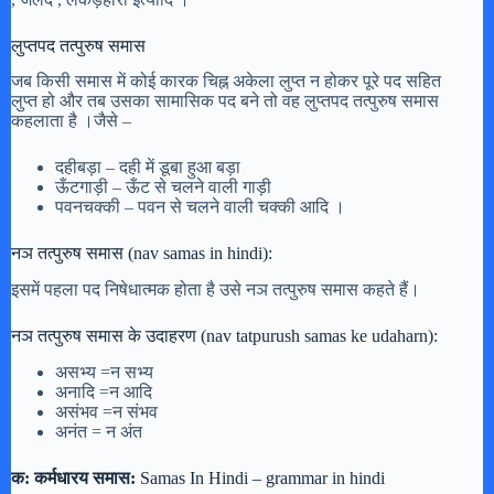
लुप्तपद तत्पुरुष समास
जब किसी समास में कोई कारक चिह्न अकेला लुप्त न होकर पूरे पद सहित
लुप्त हो और तब उसका सामासिक पद बने तो वह लुप्तपद तत्पुरुष समास
कहलाता है ।जैसे –
दहीबड़ा – दही में डूबा हुआ बड़ा
ऊँटगाड़ी – ऊँट से चलने वाली गाड़ी
पवनचक्की – पवन से चलने वाली चक्की आदि ।
नञ तत्पुरुष समास (nav samas in hindi):
इसमें पहला पद निषेधात्मक होता है उसे नञ तत्पुरुष समास कहते हैं।
नञ तत्पुरुष समास के उदाहरण (nav tatpurush samas ke udaharn):
असभ्य =न सभ्य
अनादि =न आदि
असंभव =न संभव
अनंत = न अंत
क: कर्मधारय समास:
Samas In Hindi – grammar in hindi